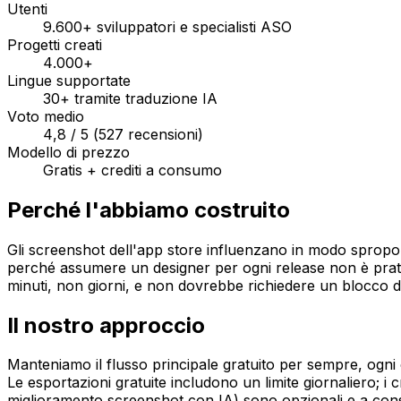
Utenti
9.600+ sviluppatori e specialisti ASO
Progetti creati
4.000+
Lingue supportate
30+ tramite traduzione IA
Voto medio
4,8 / 5 (527 recensioni)
Modello di prezzo
Gratis + crediti a consumo
Perché l'abbiamo costruito
Gli screenshot dell'app store influenzano in modo sproporz
perché assumere un designer per ogni release non è pratic
minuti, non giorni, e non dovrebbe richiedere un blocco
Il nostro approccio
Manteniamo il flusso principale gratuito per sempre, ogni 
Le esportazioni gratuite includono un limite giornaliero; i 
miglioramento screenshot con IA) sono opzionali e a con