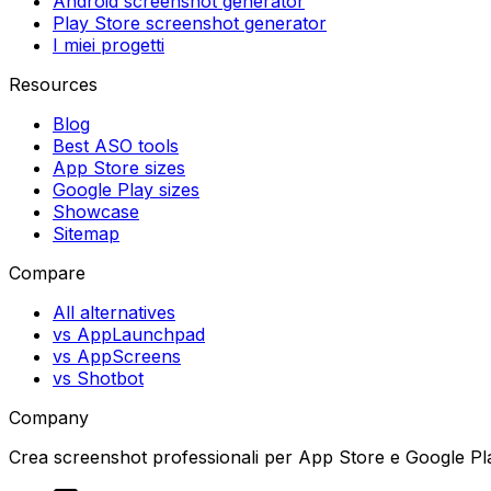
Android screenshot generator
Play Store screenshot generator
I miei progetti
Resources
Blog
Best ASO tools
App Store sizes
Google Play sizes
Showcase
Sitemap
Compare
All alternatives
vs AppLaunchpad
vs AppScreens
vs Shotbot
Company
Crea screenshot professionali per App Store e Google Pla