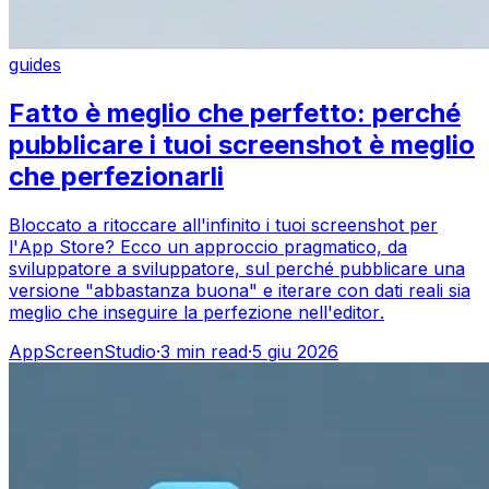
guides
Fatto è meglio che perfetto: perché
pubblicare i tuoi screenshot è meglio
che perfezionarli
Bloccato a ritoccare all'infinito i tuoi screenshot per
l'App Store? Ecco un approccio pragmatico, da
sviluppatore a sviluppatore, sul perché pubblicare una
versione "abbastanza buona" e iterare con dati reali sia
meglio che inseguire la perfezione nell'editor.
AppScreenStudio
·
3
min read
·
5 giu 2026