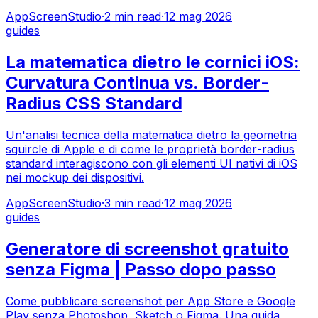
AppScreenStudio
·
2
min read
·
12 mag 2026
guides
La matematica dietro le cornici iOS:
Curvatura Continua vs. Border-
Radius CSS Standard
Un'analisi tecnica della matematica dietro la geometria
squircle di Apple e di come le proprietà border-radius
standard interagiscono con gli elementi UI nativi di iOS
nei mockup dei dispositivi.
AppScreenStudio
·
3
min read
·
12 mag 2026
guides
Generatore di screenshot gratuito
senza Figma | Passo dopo passo
Come pubblicare screenshot per App Store e Google
Play senza Photoshop, Sketch o Figma. Una guida