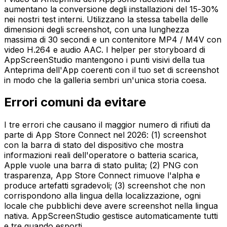
aumentano la conversione degli installazioni del 15-30%
nei nostri test interni. Utilizzano la stessa tabella delle
dimensioni degli screenshot, con una lunghezza
massima di 30 secondi e un contenitore MP4 / M4V con
video H.264 e audio AAC. I helper per storyboard di
AppScreenStudio mantengono i punti visivi della tua
Anteprima dell'App coerenti con il tuo set di screenshot
in modo che la galleria sembri un'unica storia coesa.
Errori comuni da evitare
I tre errori che causano il maggior numero di rifiuti da
parte di App Store Connect nel 2026: (1) screenshot
con la barra di stato del dispositivo che mostra
informazioni reali dell'operatore o batteria scarica,
Apple vuole una barra di stato pulita; (2) PNG con
trasparenza, App Store Connect rimuove l'alpha e
produce artefatti sgradevoli; (3) screenshot che non
corrispondono alla lingua della localizzazione, ogni
locale che pubblichi deve avere screenshot nella lingua
nativa. AppScreenStudio gestisce automaticamente tutti
e tre quando esporti.