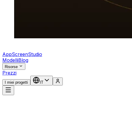
AppScreenStudio
Modelli
Blog
Risorse
Prezzi
I miei progetti
IT