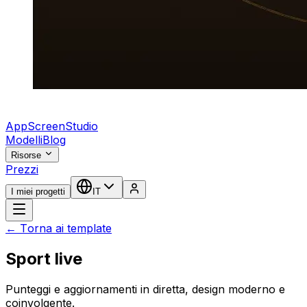
AppScreenStudio
Modelli
Blog
Risorse
Prezzi
I miei progetti
IT
← Torna ai template
Sport live
Punteggi e aggiornamenti in diretta, design moderno e
coinvolgente.