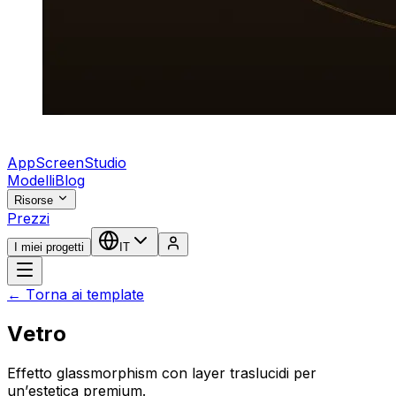
AppScreenStudio
Modelli
Blog
Risorse
Prezzi
I miei progetti
IT
← Torna ai template
Vetro
Effetto glassmorphism con layer traslucidi per
un’estetica premium.