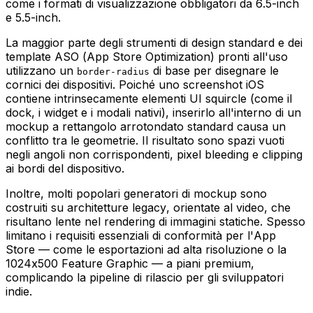
come i formati di visualizzazione obbligatori da 6.5-inch
e 5.5-inch.
La maggior parte degli strumenti di design standard e dei
template ASO (App Store Optimization) pronti all'uso
utilizzano un
di base per disegnare le
border-radius
cornici dei dispositivi. Poiché uno screenshot iOS
contiene intrinsecamente elementi UI squircle (come il
dock, i widget e i modali nativi), inserirlo all'interno di un
mockup a rettangolo arrotondato standard causa un
conflitto tra le geometrie. Il risultato sono spazi vuoti
negli angoli non corrispondenti, pixel bleeding e clipping
ai bordi del dispositivo.
Inoltre, molti popolari generatori di mockup sono
costruiti su architetture legacy, orientate al video, che
risultano lente nel rendering di immagini statiche. Spesso
limitano i requisiti essenziali di conformità per l'App
Store — come le esportazioni ad alta risoluzione o la
1024x500 Feature Graphic — a piani premium,
complicando la pipeline di rilascio per gli sviluppatori
indie.