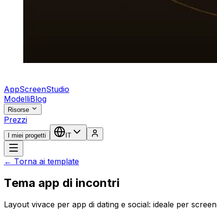
AppScreenStudio
Modelli
Blog
Risorse
Prezzi
I miei progetti
IT
← Torna ai template
Tema app di incontri
Layout vivace per app di dating e social: ideale per screen