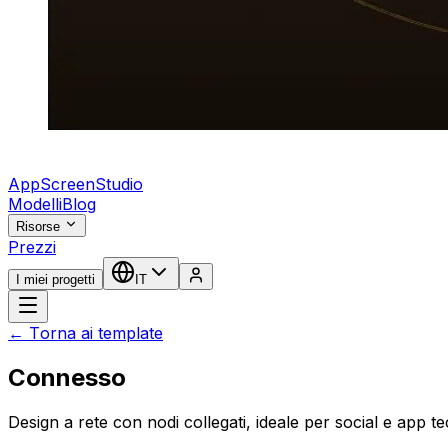
AppScreenStudio
Modelli
Blog
Risorse
Prezzi
I miei progetti
IT
← Torna ai template
Connesso
Design a rete con nodi collegati, ideale per social e app te