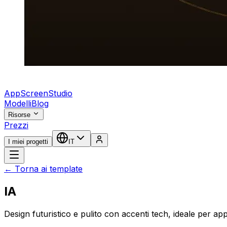
AppScreenStudio
Modelli
Blog
Risorse
Prezzi
I miei progetti
IT
← Torna ai template
IA
Design futuristico e pulito con accenti tech, ideale per app 