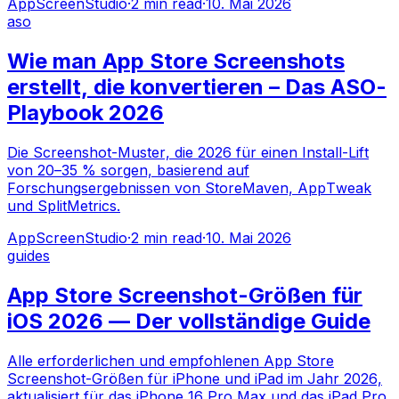
AppScreenStudio
·
2
min read
·
10. Mai 2026
aso
Wie man App Store Screenshots
erstellt, die konvertieren – Das ASO-
Playbook 2026
Die Screenshot-Muster, die 2026 für einen Install-Lift
von 20–35 % sorgen, basierend auf
Forschungsergebnissen von StoreMaven, AppTweak
und SplitMetrics.
AppScreenStudio
·
2
min read
·
10. Mai 2026
guides
App Store Screenshot-Größen für
iOS 2026 — Der vollständige Guide
Alle erforderlichen und empfohlenen App Store
Screenshot-Größen für iPhone und iPad im Jahr 2026,
aktualisiert für das iPhone 16 Pro Max und das iPad Pro