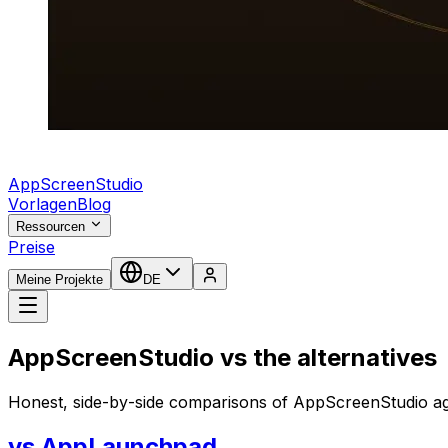
AppScreenStudio
Vorlagen
Blog
Ressourcen
Preise
Meine Projekte
DE
AppScreenStudio vs the alternatives
Honest, side-by-side comparisons of AppScreenStudio a
vs
AppLaunchpad