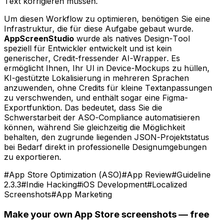
Text korrigieren müssen.
Um diesen Workflow zu optimieren, benötigen Sie eine
Infrastruktur, die für diese Aufgabe gebaut wurde.
AppScreenStudio
wurde als natives Design-Tool
speziell für Entwickler entwickelt und ist kein
generischer, Credit-fressender AI-Wrapper. Es
ermöglicht Ihnen, Ihr UI in Device-Mockups zu hüllen,
KI-gestützte Lokalisierung in mehreren Sprachen
anzuwenden, ohne Credits für kleine Textanpassungen
zu verschwenden, und enthält sogar eine Figma-
Exportfunktion. Das bedeutet, dass Sie die
Schwerstarbeit der ASO-Compliance automatisieren
können, während Sie gleichzeitig die Möglichkeit
behalten, den zugrunde liegenden JSON-Projektstatus
bei Bedarf direkt in professionelle Designumgebungen
zu exportieren.
#
App Store Optimization (ASO)
#
App Review
#
Guideline
2.3.3
#
Indie Hacking
#
iOS Development
#
Localized
Screenshots
#
App Marketing
Make your own App Store screenshots — free