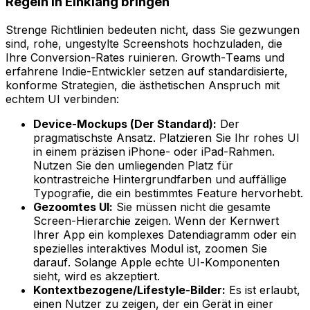
Regeln in Einklang bringen
Strenge Richtlinien bedeuten nicht, dass Sie gezwungen
sind, rohe, ungestylte Screenshots hochzuladen, die
Ihre Conversion-Rates ruinieren. Growth-Teams und
erfahrene Indie-Entwickler setzen auf standardisierte,
konforme Strategien, die ästhetischen Anspruch mit
echtem UI verbinden:
Device-Mockups (Der Standard):
Der
pragmatischste Ansatz. Platzieren Sie Ihr rohes UI
in einem präzisen iPhone- oder iPad-Rahmen.
Nutzen Sie den umliegenden Platz für
kontrastreiche Hintergrundfarben und auffällige
Typografie, die ein bestimmtes Feature hervorhebt.
Gezoomtes UI:
Sie müssen nicht die gesamte
Screen-Hierarchie zeigen. Wenn der Kernwert
Ihrer App ein komplexes Datendiagramm oder ein
spezielles interaktives Modul ist, zoomen Sie
darauf. Solange Apple echte UI-Komponenten
sieht, wird es akzeptiert.
Kontextbezogene/Lifestyle-Bilder:
Es ist erlaubt,
einen Nutzer zu zeigen, der ein Gerät in einer