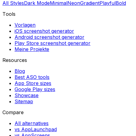
All Styles
Dark Mode
Minimal
Neon
Gradient
Playful
Bold
Tools
Vorlagen
iOS screenshot generator
Android screenshot generator
Play Store screenshot generator
Meine Projekte
Resources
Blog
Best ASO tools
App Store sizes
Google Play sizes
Showcase
Sitemap
Compare
All alternatives
vs AppLaunchpad
vs AppScreens