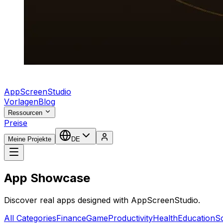
AppScreenStudio
Vorlagen
Blog
Ressourcen
Preise
Meine Projekte
DE
App Showcase
Discover real apps designed with AppScreenStudio.
All Categories
Finance
Game
Productivity
Health
Education
So