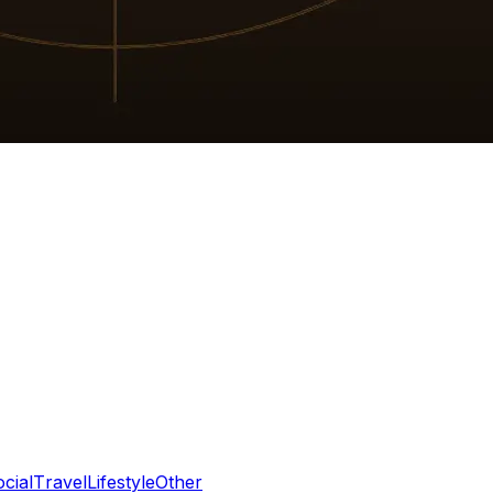
cial
Travel
Lifestyle
Other