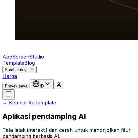
AppScreenStudio
Template
Blog
Sumber daya
Harga
Proyek saya
ID
← Kembali ke template
Aplikasi pendamping AI
Tata letak interaktif dan cerah untuk menonjolkan fitur
pendamping berbasis AI.