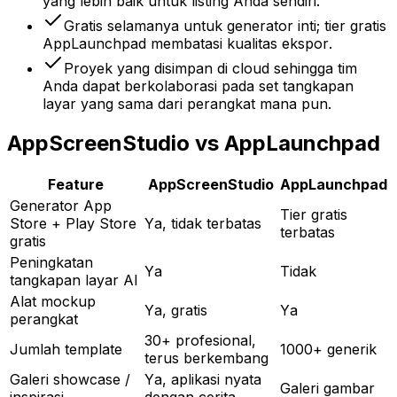
yang lebih baik untuk listing Anda sendiri.
Gratis selamanya untuk generator inti; tier gratis
AppLaunchpad membatasi kualitas ekspor.
Proyek yang disimpan di cloud sehingga tim
Anda dapat berkolaborasi pada set tangkapan
layar yang sama dari perangkat mana pun.
AppScreenStudio vs AppLaunchpad
Feature
AppScreenStudio
AppLaunchpad
Generator App
Tier gratis
Store + Play Store
Ya, tidak terbatas
terbatas
gratis
Peningkatan
Ya
Tidak
tangkapan layar AI
Alat mockup
Ya, gratis
Ya
perangkat
30+ profesional,
Jumlah template
1000+ generik
terus berkembang
Galeri showcase /
Ya, aplikasi nyata
Galeri gambar