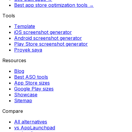
Best app store optimization tools →
Tools
Template
iOS screenshot generator
Android screenshot generator
Play Store screenshot generator
Proyek saya
Resources
Blog
Best ASO tools
App Store sizes
Google Play sizes
Showcase
Sitemap
Compare
All alternatives
vs AppLaunchpad