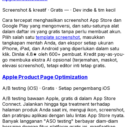
Screenshot & kreatif
·
Gratis —
·
Dev indie & tim kecil
Cara tercepat menghasilkan screenshot App Store dan
Google Play yang mengonversi, dan satu-satunya alat
dalam daftar ini yang gratis tanpa perlu membuat akun.
Pilih salah satu
template screenshot
, masukkan
tangkapan mentah Anda, dan ekspor setiap ukuran
iPhone, iPad, dan Android yang diperlukan dalam satu
klik. Dinilai 4.8★ oleh 600+ pembuat. Kredit pay-as-you-
go membuka ekstra AI opsional (terjemahan, maskot,
elevasi screenshot), tetapi editor inti tetap gratis.
Apple Product Page Optimization
A/B testing (iOS)
·
Gratis
·
Setiap pengembang iOS
A/B testing bawaan Apple, gratis di dalam App Store
Connect. Jalankan hingga tiga treatment terhadap
halaman produk Anda saat ini, menguji ikon, screenshot,
dan pratinjau aplikasi dengan lalu lintas App Store nyata.
Banyak langganan "ASO testing" berbayar diam-diam
bersaing dengan fitur platform gratis ini, manfaatkan