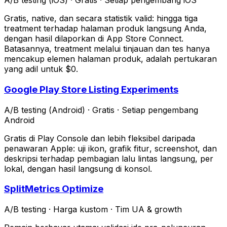
A/B testing (iOS)
·
Gratis
·
Setiap pengembang iOS
Gratis, native, dan secara statistik valid: hingga tiga
treatment terhadap halaman produk langsung Anda,
dengan hasil dilaporkan di App Store Connect.
Batasannya, treatment melalui tinjauan dan tes hanya
mencakup elemen halaman produk, adalah pertukaran
yang adil untuk $0.
Google Play Store Listing Experiments
A/B testing (Android)
·
Gratis
·
Setiap pengembang
Android
Gratis di Play Console dan lebih fleksibel daripada
penawaran Apple: uji ikon, grafik fitur, screenshot, dan
deskripsi terhadap pembagian lalu lintas langsung, per
lokal, dengan hasil langsung di konsol.
SplitMetrics Optimize
A/B testing
·
Harga kustom
·
Tim UA & growth