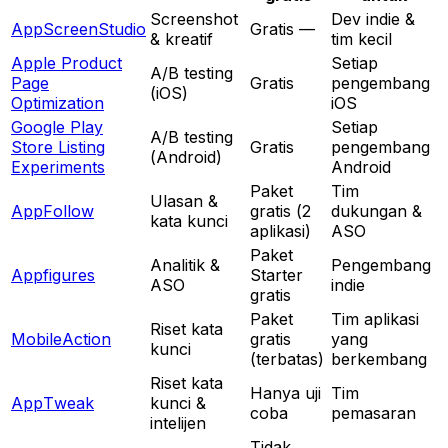
Screenshot
Dev indie &
AppScreenStudio
Gratis —
& kreatif
tim kecil
Apple Product
Setiap
A/B testing
Page
Gratis
pengembang
(iOS)
Optimization
iOS
Google Play
Setiap
A/B testing
Store Listing
Gratis
pengembang
(Android)
Experiments
Android
Paket
Tim
Ulasan &
AppFollow
gratis (2
dukungan &
kata kunci
aplikasi)
ASO
Paket
Analitik &
Pengembang
Appfigures
Starter
ASO
indie
gratis
Paket
Tim aplikasi
Riset kata
MobileAction
gratis
yang
kunci
(terbatas)
berkembang
Riset kata
Hanya uji
Tim
AppTweak
kunci &
coba
pemasaran
intelijen
Tidak