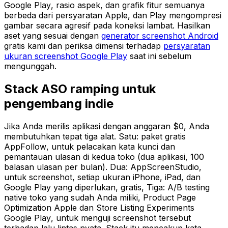
Google Play, rasio aspek, dan grafik fitur semuanya
berbeda dari persyaratan Apple, dan Play mengompresi
gambar secara agresif pada koneksi lambat. Hasilkan
aset yang sesuai dengan
generator screenshot Android
gratis kami dan periksa dimensi terhadap
persyaratan
ukuran screenshot Google Play
saat ini sebelum
mengunggah.
Stack ASO ramping untuk
pengembang indie
Jika Anda merilis aplikasi dengan anggaran $0, Anda
membutuhkan tepat tiga alat. Satu: paket gratis
AppFollow, untuk pelacakan kata kunci dan
pemantauan ulasan di kedua toko (dua aplikasi, 100
balasan ulasan per bulan). Dua: AppScreenStudio,
untuk screenshot, setiap ukuran iPhone, iPad, dan
Google Play yang diperlukan, gratis, Tiga: A/B testing
native toko yang sudah Anda miliki, Product Page
Optimization Apple dan Store Listing Experiments
Google Play, untuk menguji screenshot tersebut
terhadap lalu lintas nyata. Stack itu mencakup kata