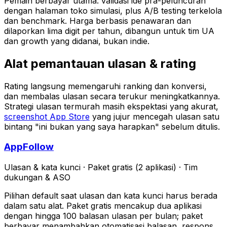
Pemain berbayar utama: validasi ide pra-peluncuran
dengan halaman toko simulasi, plus A/B testing terkelola
dan benchmark. Harga berbasis penawaran dan
dilaporkan lima digit per tahun, dibangun untuk tim UA
dan growth yang didanai, bukan indie.
Alat pemantauan ulasan & rating
Rating langsung memengaruhi ranking dan konversi,
dan membalas ulasan secara terukur meningkatkannya.
Strategi ulasan termurah masih ekspektasi yang akurat,
screenshot App Store
yang jujur mencegah ulasan satu
bintang "ini bukan yang saya harapkan" sebelum ditulis.
AppFollow
Ulasan & kata kunci
·
Paket gratis (2 aplikasi)
·
Tim
dukungan & ASO
Pilihan default saat ulasan dan kata kunci harus berada
dalam satu alat. Paket gratis mencakup dua aplikasi
dengan hingga 100 balasan ulasan per bulan; paket
berbayar menambahkan otomatisasi balasan, respons