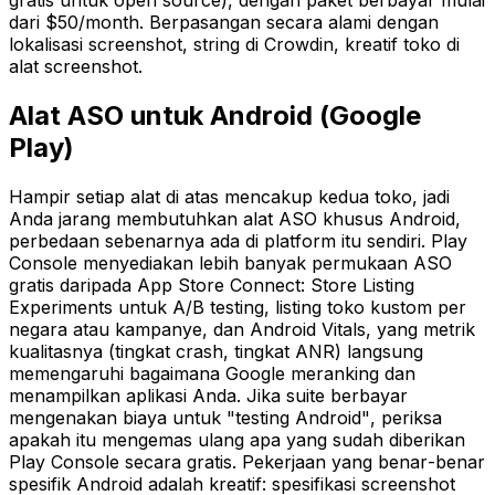
gratis untuk open source), dengan paket berbayar mulai
dari $50/month. Berpasangan secara alami dengan
lokalisasi screenshot, string di Crowdin, kreatif toko di
alat screenshot.
Alat ASO untuk Android (Google
Play)
Hampir setiap alat di atas mencakup kedua toko, jadi
Anda jarang membutuhkan alat ASO khusus Android,
perbedaan sebenarnya ada di platform itu sendiri. Play
Console menyediakan lebih banyak permukaan ASO
gratis daripada App Store Connect: Store Listing
Experiments untuk A/B testing, listing toko kustom per
negara atau kampanye, dan Android Vitals, yang metrik
kualitasnya (tingkat crash, tingkat ANR) langsung
memengaruhi bagaimana Google meranking dan
menampilkan aplikasi Anda. Jika suite berbayar
mengenakan biaya untuk "testing Android", periksa
apakah itu mengemas ulang apa yang sudah diberikan
Play Console secara gratis. Pekerjaan yang benar-benar
spesifik Android adalah kreatif: spesifikasi screenshot