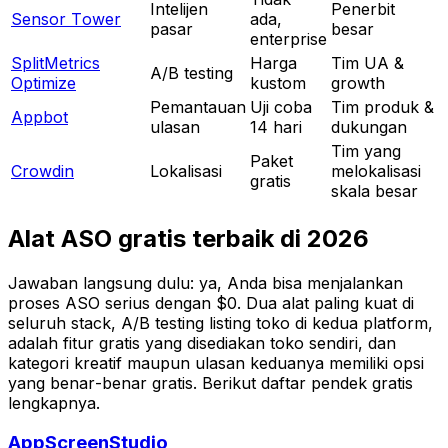
Intelijen
Penerbit
Sensor Tower
ada,
pasar
besar
enterprise
SplitMetrics
Harga
Tim UA &
A/B testing
Optimize
kustom
growth
Pemantauan
Uji coba
Tim produk &
Appbot
ulasan
14 hari
dukungan
Tim yang
Paket
Crowdin
Lokalisasi
melokalisasi
gratis
skala besar
Alat ASO gratis terbaik di 2026
Jawaban langsung dulu: ya, Anda bisa menjalankan
proses ASO serius dengan $0. Dua alat paling kuat di
seluruh stack, A/B testing listing toko di kedua platform,
adalah fitur gratis yang disediakan toko sendiri, dan
kategori kreatif maupun ulasan keduanya memiliki opsi
yang benar-benar gratis. Berikut daftar pendek gratis
lengkapnya.
AppScreenStudio