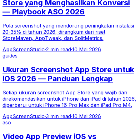
Store yang Menghasilkan Konversi
— Playbook ASO 2026
Pola screenshot yang mendorong peningkatan instalasi
20-35% di tahun 2026, dirangkum dari riset
StoreMaven, AppTweak, dan SplitMetrics.
AppScreenStudio
·
2
min read
·
10 Mei 2026
guides
Ukuran Screenshot App Store untuk
iOS 2026 — Panduan Lengkap
Setiap ukuran screenshot App Store yang wajib dan
direkomendasikan untuk iPhone dan iPad di tahun 2026,
diperbarui untuk iPhone 16 Pro Max dan iPad Pro M4.
AppScreenStudio
·
3
min read
·
10 Mei 2026
aso
Video App Preview iOS vs