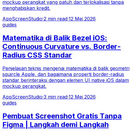
mockup perangkat yang patuh dan terlokalisasi tanpa
menghabiskan kredit.
AppScreenStudio
·
2
min read
·
12 Mei 2026
guides
Matematika di Balik Bezel iOS:
Continuous Curvature vs. Border-
Radius CSS Standar
Penjelasan teknis mengenai matematika di balik geometri
squircle Apple, dan bagaimana properti border-radius
standar berinteraksi dengan elemen UI native iOS dalam
mockup perangkat.
AppScreenStudio
·
3
min read
·
12 Mei 2026
guides
Pembuat Screenshot Gratis Tanpa
Figma | Langkah demi Langkah