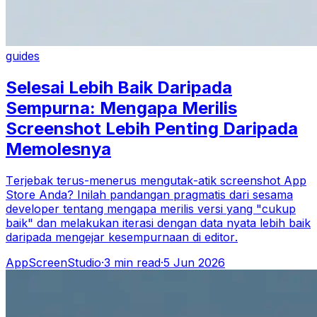
guides
Selesai Lebih Baik Daripada
Sempurna: Mengapa Merilis
Screenshot Lebih Penting Daripada
Memolesnya
Terjebak terus-menerus mengutak-atik screenshot App
Store Anda? Inilah pandangan pragmatis dari sesama
developer tentang mengapa merilis versi yang "cukup
baik" dan melakukan iterasi dengan data nyata lebih baik
daripada mengejar kesempurnaan di editor.
AppScreenStudio
·
3
min read
·
5 Jun 2026