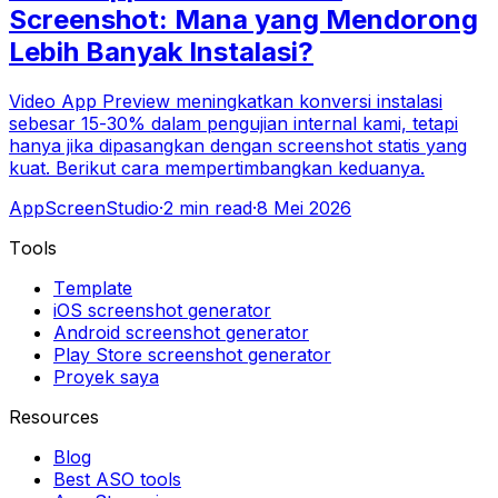
Screenshot: Mana yang Mendorong
Lebih Banyak Instalasi?
Video App Preview meningkatkan konversi instalasi
sebesar 15-30% dalam pengujian internal kami, tetapi
hanya jika dipasangkan dengan screenshot statis yang
kuat. Berikut cara mempertimbangkan keduanya.
AppScreenStudio
·
2
min read
·
8 Mei 2026
Tools
Template
iOS screenshot generator
Android screenshot generator
Play Store screenshot generator
Proyek saya
Resources
Blog
Best ASO tools