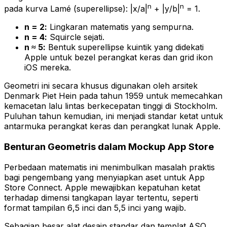
n
n
pada kurva Lamé (superellipse): |x/a|
+ |y/b|
= 1.
n = 2:
Lingkaran matematis yang sempurna.
n = 4:
Squircle sejati.
n ≈ 5:
Bentuk superellipse kuintik yang didekati
Apple untuk bezel perangkat keras dan grid ikon
iOS mereka.
Geometri ini secara khusus digunakan oleh arsitek
Denmark Piet Hein pada tahun 1959 untuk memecahkan
kemacetan lalu lintas berkecepatan tinggi di Stockholm.
Puluhan tahun kemudian, ini menjadi standar ketat untuk
antarmuka perangkat keras dan perangkat lunak Apple.
Benturan Geometris dalam Mockup App Store
Perbedaan matematis ini menimbulkan masalah praktis
bagi pengembang yang menyiapkan aset untuk App
Store Connect. Apple mewajibkan kepatuhan ketat
terhadap dimensi tangkapan layar tertentu, seperti
format tampilan 6,5 inci dan 5,5 inci yang wajib.
Sebagian besar alat desain standar dan templat ASO