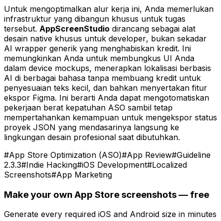
Untuk mengoptimalkan alur kerja ini, Anda memerlukan
infrastruktur yang dibangun khusus untuk tugas
tersebut.
AppScreenStudio
dirancang sebagai alat
desain native khusus untuk developer, bukan sekadar
AI wrapper generik yang menghabiskan kredit. Ini
memungkinkan Anda untuk membungkus UI Anda
dalam device mockups, menerapkan lokalisasi berbasis
AI di berbagai bahasa tanpa membuang kredit untuk
penyesuaian teks kecil, dan bahkan menyertakan fitur
ekspor Figma. Ini berarti Anda dapat mengotomatiskan
pekerjaan berat kepatuhan ASO sambil tetap
mempertahankan kemampuan untuk mengekspor status
proyek JSON yang mendasarinya langsung ke
lingkungan desain profesional saat dibutuhkan.
#
App Store Optimization (ASO)
#
App Review
#
Guideline
2.3.3
#
Indie Hacking
#
iOS Development
#
Localized
Screenshots
#
App Marketing
Make your own App Store screenshots — free
Generate every required iOS and Android size in minutes