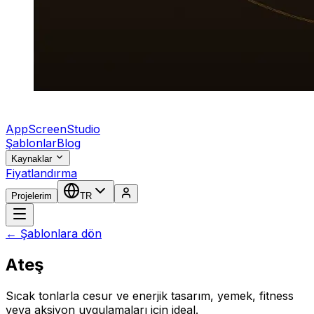
AppScreenStudio
Şablonlar
Blog
Kaynaklar
Fiyatlandırma
Projelerim
TR
← Şablonlara dön
Ateş
Sıcak tonlarla cesur ve enerjik tasarım, yemek, fitness
veya aksiyon uygulamaları için ideal.