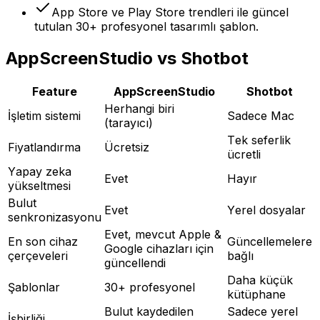
App Store ve Play Store trendleri ile güncel
tutulan 30+ profesyonel tasarımlı şablon.
AppScreenStudio vs Shotbot
Feature
AppScreenStudio
Shotbot
Herhangi biri
İşletim sistemi
Sadece Mac
(tarayıcı)
Tek seferlik
Fiyatlandırma
Ücretsiz
ücretli
Yapay zeka
Evet
Hayır
yükseltmesi
Bulut
Evet
Yerel dosyalar
senkronizasyonu
Evet, mevcut Apple &
En son cihaz
Güncellemelere
Google cihazları için
çerçeveleri
bağlı
güncellendi
Daha küçük
Şablonlar
30+ profesyonel
kütüphane
Bulut kaydedilen
Sadece yerel
İşbirliği