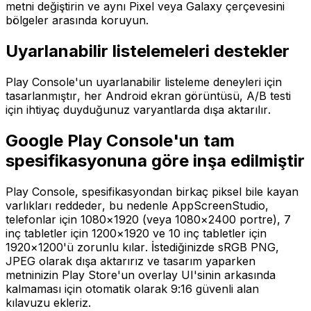
metni değiştirin ve aynı Pixel veya Galaxy çerçevesini
bölgeler arasında koruyun.
Uyarlanabilir listelemeleri destekler
Play Console'un uyarlanabilir listeleme deneyleri için
tasarlanmıştır, her Android ekran görüntüsü, A/B testi
için ihtiyaç duyduğunuz varyantlarda dışa aktarılır.
Google Play Console'un tam
spesifikasyonuna göre inşa edilmiştir
Play Console, spesifikasyondan birkaç piksel bile kayan
varlıkları reddeder, bu nedenle AppScreenStudio,
telefonlar için 1080×1920 (veya 1080×2400 portre), 7
inç tabletler için 1200×1920 ve 10 inç tabletler için
1920×1200'ü zorunlu kılar. İstediğinizde sRGB PNG,
JPEG olarak dışa aktarırız ve tasarım yaparken
metninizin Play Store'un overlay UI'sinin arkasında
kalmaması için otomatik olarak 9:16 güvenli alan
kılavuzu ekleriz.