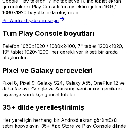
Google Play telefon, 7 inç tablet ve 10 inç tablet ekran
görüntülerini Play Console'un gerektirdiği tam 16:9 /
1080×1920 boyutlarında oluşturun.
Bir Android şablonu seçin
Tüm Play Console boyutları
Telefon 1080×1920 / 1080×2400, 7" tablet 1200×1920,
10" tablet 1920×1200, her gerekli varlık seti bir arada
oluşturulur.
Pixel ve Galaxy çerçeveleri
Pixel 8, Pixel 9, Galaxy S24, Galaxy A55, OnePlus 12 ve
daha fazlası, Google ve Samsung yeni amiral gemilerini
piyasaya sürdükçe güncel tutulur.
35+ dilde yerelleştirilmiş
Her yerel için herhangi bir Android ekran görüntüsü
setini kopyalayın, 35+ App Store ve Play Console dilinde