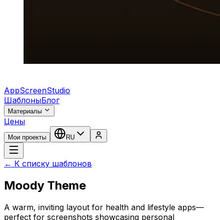
AppScreenStudio
Шаблоны
Блог
Материалы
Цены
Мои проекты
RU
← К списку шаблонов
Moody Theme
A warm, inviting layout for health and lifestyle apps—
perfect for screenshots showcasing personal