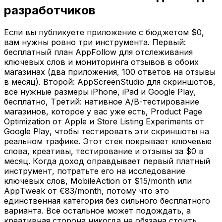
разработчиков
Если вы публикуете приложение с бюджетом $0,
вам нужны ровно три инструмента. Первый:
бесплатный план AppFollow для отслеживания
ключевых слов и мониторинга отзывов в обоих
магазинах (два приложения, 100 ответов на отзывы
в месяц). Второй: AppScreenStudio для скриншотов,
все нужные размеры iPhone, iPad и Google Play,
бесплатно, Третий: нативное A/B-тестирование
магазинов, которое у вас уже есть, Product Page
Optimization от Apple и Store Listing Experiments от
Google Play, чтобы тестировать эти скриншоты на
реальном трафике. Этот стек покрывает ключевые
слова, креативы, тестирование и отзывы за $0 в
месяц. Когда доход оправдывает первый платный
инструмент, потратьте его на исследование
ключевых слов, MobileAction от $15/month или
AppTweak от €83/month, потому что это
единственная категория без сильного бесплатного
варианта. Всё остальное может подождать, а
креативная сторона никогда не обязана стоить