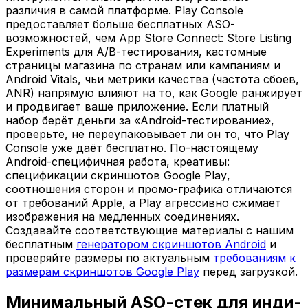
различия в самой платформе. Play Console
предоставляет больше бесплатных ASO-
возможностей, чем App Store Connect: Store Listing
Experiments для A/B-тестирования, кастомные
страницы магазина по странам или кампаниям и
Android Vitals, чьи метрики качества (частота сбоев,
ANR) напрямую влияют на то, как Google ранжирует
и продвигает ваше приложение. Если платный
набор берёт деньги за «Android-тестирование»,
проверьте, не переупаковывает ли он то, что Play
Console уже даёт бесплатно. По-настоящему
Android-специфичная работа, креативы:
спецификации скриншотов Google Play,
соотношения сторон и промо-графика отличаются
от требований Apple, а Play агрессивно сжимает
изображения на медленных соединениях.
Создавайте соответствующие материалы с нашим
бесплатным
генератором скриншотов Android
и
проверяйте размеры по актуальным
требованиям к
размерам скриншотов Google Play
перед загрузкой.
Минимальный ASO-стек для инди-