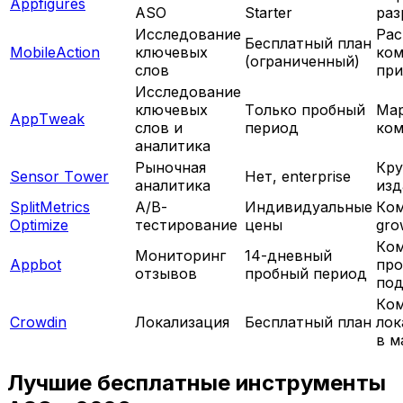
Appfigures
ASO
Starter
раз
Исследование
Рас
Бесплатный план
MobileAction
ключевых
ко
(ограниченный)
слов
пр
Исследование
ключевых
Только пробный
Мар
AppTweak
слов и
период
ко
аналитика
Рыночная
Кр
Sensor Tower
Нет, enterprise
аналитика
изд
SplitMetrics
A/B-
Индивидуальные
Ком
Optimize
тестирование
цены
gro
Ко
Мониторинг
14-дневный
Appbot
про
отзывов
пробный период
по
Ком
Crowdin
Локализация
Бесплатный план
лок
в м
Лучшие бесплатные инструменты