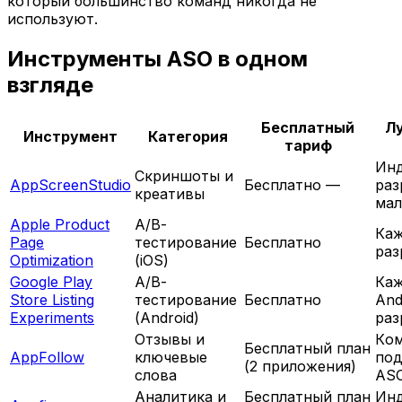
который большинство команд никогда не
используют.
Инструменты ASO в одном
взгляде
Бесплатный
Л
Инструмент
Категория
тариф
Ин
Скриншоты и
AppScreenStudio
Бесплатно —
раз
креативы
мал
Apple Product
A/B-
Каж
Page
тестирование
Бесплатно
раз
Optimization
(iOS)
Google Play
A/B-
Ка
Store Listing
тестирование
Бесплатно
And
Experiments
(Android)
раз
Отзывы и
Ко
Бесплатный план
AppFollow
ключевые
под
(2 приложения)
слова
AS
Аналитика и
Бесплатный план
Ин