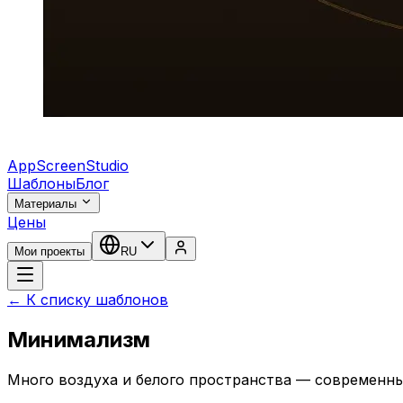
AppScreenStudio
Шаблоны
Блог
Материалы
Цены
Мои проекты
RU
← К списку шаблонов
Минимализм
Много воздуха и белого пространства — современн