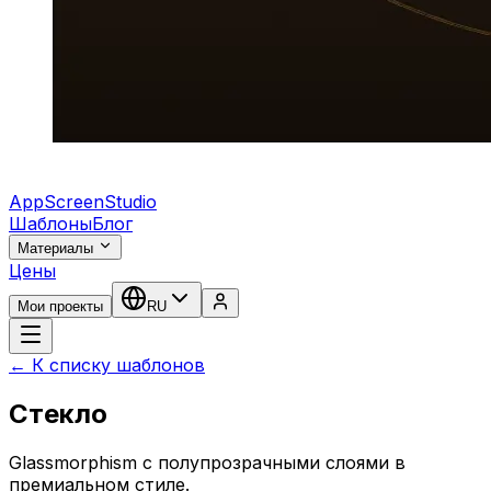
AppScreenStudio
Шаблоны
Блог
Материалы
Цены
Мои проекты
RU
← К списку шаблонов
Стекло
Glassmorphism с полупрозрачными слоями в
премиальном стиле.