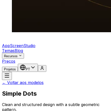
AppScreenStudio
Temas
Blog
Recursos
Preços
Projetos
PT
← Voltar aos modelos
Simple Dots
Clean and structured design with a subtle geometric
pattern.