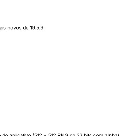
is novos de 19.5:9.
de aplicativo (512 × 512 PNG de 32 bits com alpha).