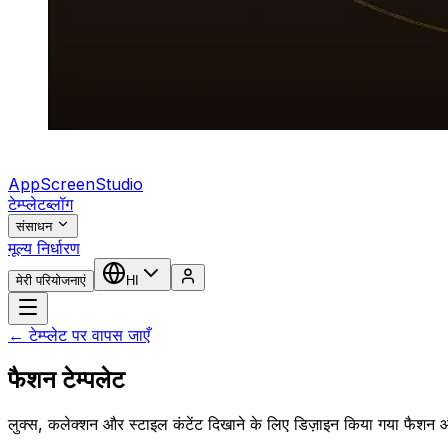
AppScreenStudio
टेम्प्लेट
ब्लॉग
संसाधन
मूल्य निर्धारण
मेरी परियोजनाएं
HI
← टेम्प्लेट पर वापस जाएँ
फैशन टेम्पलेट
लुक्स, कलेक्शन और स्टाइल कंटेंट दिखाने के लिए डिज़ाइन किया गया फै