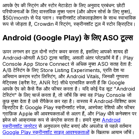
आपके ऐप की स्ट्रिंग और स्टोर मेटाडेटा के लिए अनुवाद प्रबंधन: छोटी
परियोजनाओं के लिए वास्तविक मुफ्त प्लान (और ओपन सोर्स के लिए मुफ्त),
$50/month से पेड प्लान। स्क्रीनशॉट लोकलाइज़ेशन के साथ स्वाभाविक
रूप से जोड़ता है, Crowdin में स्ट्रिंग, स्क्रीनशॉट टूल में स्टोर क्रिएटिव।
Android (Google Play) के लिए ASO टूल्स
ऊपर लगभग हर टूल दोनों स्टोर कवर करता है, इसलिए आपको शायद ही
Android-ओनली ASO टूल्स चाहिए, असली अंतर प्लेटफ़ॉर्म में हैं। Play
Console App Store Connect से अधिक मुफ्त ASO सतह देता है:
A/B टेस्टिंग के लिए Store Listing Experiments, प्रति देश या
अभियान कस्टम स्टोर लिस्टिंग, और Android Vitals, जिनकी गुणवत्ता
मेट्रिक्स (क्रैश रेट, ANR रेट) सीधे प्रभावित करती हैं कि Google
आपके ऐप को कैसे रैंक और फीचर करता है। यदि कोई पेड सूट "Android
टेस्टिंग" के लिए चार्ज करता है, तो जाँचें कि क्या वह Play Console जो
कुछ मुफ्त देता है उसे रीपैकेज कर रहा है। वास्तव में Android-विशिष्ट काम
क्रिएटिव है: Google Play स्क्रीनशॉट स्पेक, आस्पेक्ट रेशियो और फीचर
ग्राफ़िक Apple की आवश्यकताओं से अलग हैं, और Play धीमे कनेक्शन पर
इमेज को आक्रामक रूप से कंप्रेस करता है। हमारे मुफ्त
Android
स्क्रीनशॉट जनरेटर
से अनुपालन एसेट बनाएं और अपलोड से पहले वर्तमान
Google Play स्क्रीनशॉट साइज़ आवश्यकताओं
के खिलाफ आयाम जाँचें।