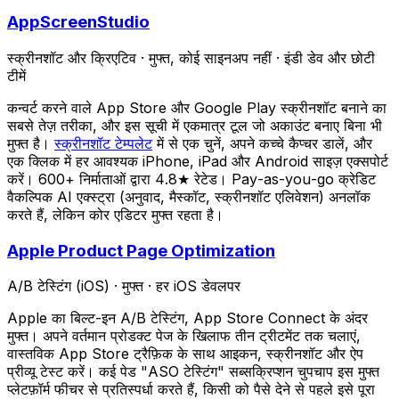
AppScreenStudio
स्क्रीनशॉट और क्रिएटिव
·
मुफ्त, कोई साइनअप नहीं
·
इंडी डेव और छोटी
टीमें
कन्वर्ट करने वाले App Store और Google Play स्क्रीनशॉट बनाने का
सबसे तेज़ तरीका, और इस सूची में एकमात्र टूल जो अकाउंट बनाए बिना भी
मुफ्त है।
स्क्रीनशॉट टेम्पलेट
में से एक चुनें, अपने कच्चे कैप्चर डालें, और
एक क्लिक में हर आवश्यक iPhone, iPad और Android साइज़ एक्सपोर्ट
करें। 600+ निर्माताओं द्वारा 4.8★ रेटेड। Pay-as-you-go क्रेडिट
वैकल्पिक AI एक्स्ट्रा (अनुवाद, मैस्कॉट, स्क्रीनशॉट एलिवेशन) अनलॉक
करते हैं, लेकिन कोर एडिटर मुफ्त रहता है।
Apple Product Page Optimization
A/B टेस्टिंग (iOS)
·
मुफ्त
·
हर iOS डेवलपर
Apple का बिल्ट-इन A/B टेस्टिंग, App Store Connect के अंदर
मुफ्त। अपने वर्तमान प्रोडक्ट पेज के खिलाफ तीन ट्रीटमेंट तक चलाएं,
वास्तविक App Store ट्रैफ़िक के साथ आइकन, स्क्रीनशॉट और ऐप
प्रीव्यू टेस्ट करें। कई पेड "ASO टेस्टिंग" सब्सक्रिप्शन चुपचाप इस मुफ्त
प्लेटफ़ॉर्म फीचर से प्रतिस्पर्धा करते हैं, किसी को पैसे देने से पहले इसे पूरा