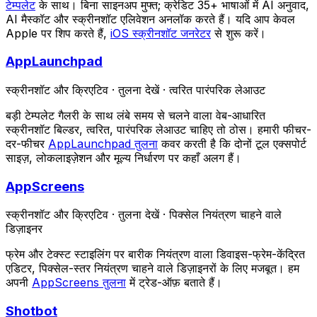
टेम्पलेट
के साथ। बिना साइनअप मुफ्त; क्रेडिट 35+ भाषाओं में AI अनुवाद,
AI मैस्कॉट और स्क्रीनशॉट एलिवेशन अनलॉक करते हैं। यदि आप केवल
Apple पर शिप करते हैं,
iOS स्क्रीनशॉट जनरेटर
से शुरू करें।
AppLaunchpad
स्क्रीनशॉट और क्रिएटिव
·
तुलना देखें
·
त्वरित पारंपरिक लेआउट
बड़ी टेम्पलेट गैलरी के साथ लंबे समय से चलने वाला वेब-आधारित
स्क्रीनशॉट बिल्डर, त्वरित, पारंपरिक लेआउट चाहिए तो ठोस। हमारी फीचर-
दर-फीचर
AppLaunchpad तुलना
कवर करती है कि दोनों टूल एक्सपोर्ट
साइज़, लोकलाइज़ेशन और मूल्य निर्धारण पर कहाँ अलग हैं।
AppScreens
स्क्रीनशॉट और क्रिएटिव
·
तुलना देखें
·
पिक्सेल नियंत्रण चाहने वाले
डिज़ाइनर
फ्रेम और टेक्स्ट स्टाइलिंग पर बारीक नियंत्रण वाला डिवाइस-फ्रेम-केंद्रित
एडिटर, पिक्सेल-स्तर नियंत्रण चाहने वाले डिज़ाइनरों के लिए मजबूत। हम
अपनी
AppScreens तुलना
में ट्रेड-ऑफ़ बताते हैं।
Shotbot