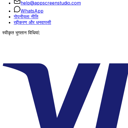
help@appscreenstudio.com
WhatsApp
गोपनीयता नीति
रद्दीकरण और धनवापसी
स्वीकृत भुगतान विधियां: