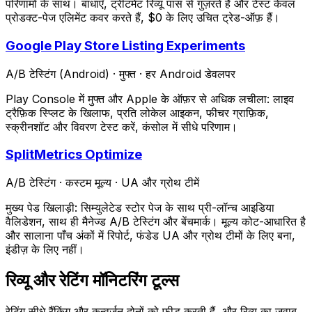
परिणामों के साथ। बाधाएँ, ट्रीटमेंट रिव्यू पास से गुज़रते हैं और टेस्ट केवल
प्रोडक्ट-पेज एलिमेंट कवर करते हैं, $0 के लिए उचित ट्रेड-ऑफ़ हैं।
Google Play Store Listing Experiments
A/B टेस्टिंग (Android)
·
मुफ्त
·
हर Android डेवलपर
Play Console में मुफ्त और Apple के ऑफ़र से अधिक लचीला: लाइव
ट्रैफ़िक स्प्लिट के खिलाफ, प्रति लोकेल आइकन, फीचर ग्राफ़िक,
स्क्रीनशॉट और विवरण टेस्ट करें, कंसोल में सीधे परिणाम।
SplitMetrics Optimize
A/B टेस्टिंग
·
कस्टम मूल्य
·
UA और ग्रोथ टीमें
मुख्य पेड खिलाड़ी: सिम्युलेटेड स्टोर पेज के साथ प्री-लॉन्च आइडिया
वैलिडेशन, साथ ही मैनेज्ड A/B टेस्टिंग और बेंचमार्क। मूल्य कोट-आधारित है
और सालाना पाँच अंकों में रिपोर्ट, फंडेड UA और ग्रोथ टीमों के लिए बना,
इंडीज़ के लिए नहीं।
रिव्यू और रेटिंग मॉनिटरिंग टूल्स
रेटिंग सीधे रैंकिंग और कन्वर्जन दोनों को फीड करती हैं, और रिव्यू का जवाब