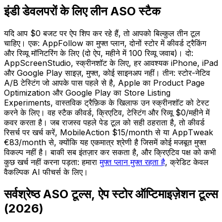
इंडी डेवलपरों के लिए लीन ASO स्टैक
यदि आप $0 बजट पर ऐप शिप कर रहे हैं, तो आपको बिल्कुल तीन टूल
चाहिए। एक: AppFollow का मुफ्त प्लान, दोनों स्टोर में कीवर्ड ट्रैकिंग
और रिव्यू मॉनिटरिंग के लिए (दो ऐप, महीने में 100 रिव्यू जवाब)। दो:
AppScreenStudio, स्क्रीनशॉट के लिए, हर आवश्यक iPhone, iPad
और Google Play साइज़, मुफ्त, कोई साइनअप नहीं। तीन: स्टोर-नेटिव
A/B टेस्टिंग जो आपके पास पहले से है, Apple का Product Page
Optimization और Google Play का Store Listing
Experiments, वास्तविक ट्रैफ़िक के खिलाफ उन स्क्रीनशॉट को टेस्ट
करने के लिए। वह स्टैक कीवर्ड, क्रिएटिव, टेस्टिंग और रिव्यू $0/महीने में
कवर करता है। जब राजस्व पहले पेड टूल को सही ठहराता है, तो कीवर्ड
रिसर्च पर खर्च करें, MobileAction $15/month से या AppTweak
€83/month से, क्योंकि यह एकमात्र श्रेणी है जिसमें कोई मजबूत मुफ्त
विकल्प नहीं है। बाकी सब इंतज़ार कर सकता है, और क्रिएटिव पक्ष को कभी
कुछ खर्च नहीं करना पड़ता: हमारा
मुफ्त प्लान मुफ्त रहता है
, क्रेडिट केवल
वैकल्पिक AI फीचर्स के लिए।
सर्वश्रेष्ठ ASO टूल्स, ऐप स्टोर ऑप्टिमाइज़ेशन टूल्स
(2026)