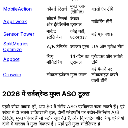
मुफ्त प्लान
MobileAction
कीवर्ड रिसर्च
बढ़ती ऐप टीमें
(सीमित)
कीवर्ड रिसर्च
केवल
AppTweak
मार्केटिंग टीमें
और इंटेलिजेंस
ट्रायल
मार्केट
कोई नहीं,
Sensor Tower
बड़े प्रकाशक
इंटेलिजेंस
एंटरप्राइज़
SplitMetrics
A/B टेस्टिंग
कस्टम मूल्य
UA और ग्रोथ टीमें
Optimize
रिव्यू
14-दिन का
प्रोडक्ट और सपोर्ट
Appbot
मॉनिटरिंग
ट्रायल
टीमें
बड़े पैमाने पर
Crowdin
लोकलाइज़ेशन
मुफ्त प्लान
लोकलाइज़ करने
वाली टीमें
2026 में सर्वश्रेष्ठ मुफ्त ASO टूल्स
पहले सीधा जवाब: हाँ, आप $0 में गंभीर ASO प्रक्रिया चला सकते हैं। पूरे
स्टैक में दो सबसे शक्तिशाली टूल, दोनों प्लेटफ़ॉर्म पर स्टोर-लिस्टिंग A/B
टेस्टिंग, मुफ्त फीचर हैं जो स्टोर खुद देते हैं, और क्रिएटिव और रिव्यू श्रेणियों
दोनों में वास्तव में मुफ्त विकल्प हैं। यहाँ पूरी मुफ्त शॉर्टलिस्ट है।