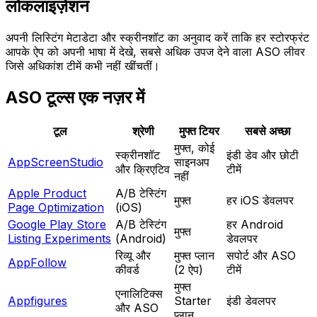
लोकलाइज़ेशन
अपनी लिस्टिंग मेटाडेटा और स्क्रीनशॉट का अनुवाद करें ताकि हर स्टोरफ्रंट
आपके ऐप को अपनी भाषा में देखे, सबसे अधिक उपज देने वाला ASO लीवर
जिसे अधिकांश टीमें कभी नहीं खींचतीं।
ASO टूल्स एक नज़र में
टूल
श्रेणी
मुफ्त टियर
सबसे अच्छा
मुफ्त, कोई
स्क्रीनशॉट
इंडी डेव और छोटी
AppScreenStudio
साइनअप
और क्रिएटिव
टीमें
नहीं
Apple Product
A/B टेस्टिंग
मुफ्त
हर iOS डेवलपर
Page Optimization
(iOS)
Google Play Store
A/B टेस्टिंग
हर Android
मुफ्त
Listing Experiments
(Android)
डेवलपर
रिव्यू और
मुफ्त प्लान
सपोर्ट और ASO
AppFollow
कीवर्ड
(2 ऐप)
टीमें
मुफ्त
एनालिटिक्स
Appfigures
Starter
इंडी डेवलपर
और ASO
प्लान