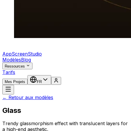
AppScreenStudio
Modèles
Blog
Ressources
Tarifs
Mes Projets
FR
← Retour aux modèles
Glass
Trendy glassmorphism effect with translucent layers for
a high-end aesthetic.