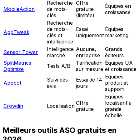
Recherche
Offre
Équipes en
MobileAction
de mots-
gratuite
croissance
clés
(limitée)
Recherche
de mots-
Essai
Équipes
AppTweak
clés et
uniquement
marketing
intelligence
Intelligence
Aucune,
Grands
Sensor Tower
marché
entreprise
éditeurs
SplitMetrics
Tarification
Équipes UA
Tests A/B
Optimize
sur mesure
et croissance
Équipes
Suivi des
Essai de 14
Appbot
produit et
avis
jours
support
Équipes
Offre
localisant à
Crowdin
Localisation
gratuite
grande
échelle
Meilleurs outils ASO gratuits en
2026