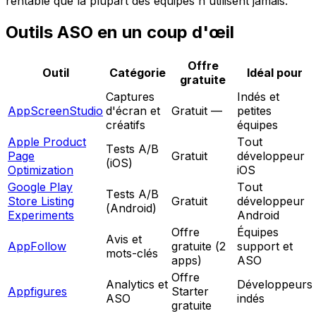
rentable que la plupart des équipes n'utilisent jamais.
Outils ASO en un coup d'œil
Offre
Outil
Catégorie
Idéal pour
gratuite
Captures
Indés et
AppScreenStudio
d'écran et
Gratuit —
petites
créatifs
équipes
Apple Product
Tout
Tests A/B
Page
Gratuit
développeur
(iOS)
Optimization
iOS
Google Play
Tout
Tests A/B
Store Listing
Gratuit
développeur
(Android)
Experiments
Android
Offre
Équipes
Avis et
AppFollow
gratuite (2
support et
mots-clés
apps)
ASO
Offre
Analytics et
Développeurs
Appfigures
Starter
ASO
indés
gratuite