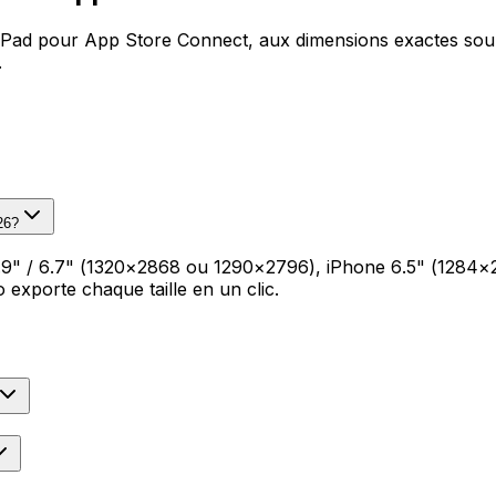
iPad pour App Store Connect, aux dimensions exactes souh
.
26?
e 6.9" / 6.7" (1320×2868 ou 1290×2796), iPhone 6.5" (1284
xporte chaque taille en un clic.