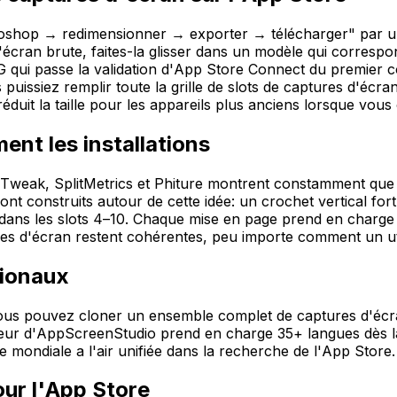
shop → redimensionner → exporter → télécharger" par un 
cran brute, faites-la glisser dans un modèle qui correspon
G qui passe la validation d'App Store Connect du premier c
s puissiez remplir toute la grille de slots de captures d'écra
duit la taille pour les appareils plus anciens lorsque vous 
ent les installations
ak, SplitMetrics et Phiture montrent constamment que les
nt construits autour de cette idée: un crochet vertical fort
s dans les slots 4–10. Chaque mise en page prend en charge
es d'écran restent cohérentes, peu importe comment un utili
tionaux
vous pouvez cloner un ensemble complet de captures d'écran
eur d'AppScreenStudio prend en charge 35+ langues dès la so
e mondiale a l'air unifiée dans la recherche de l'App Store.
ur l'App Store