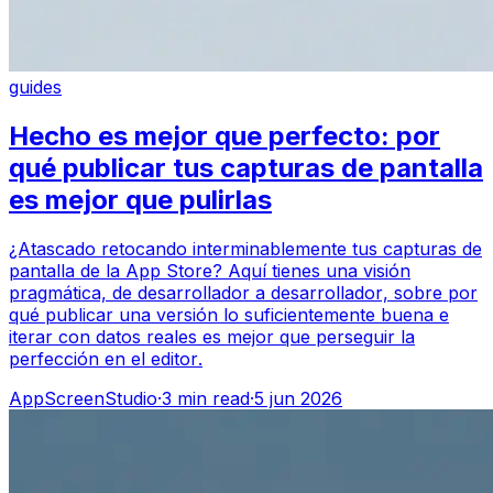
guides
Hecho es mejor que perfecto: por
qué publicar tus capturas de pantalla
es mejor que pulirlas
¿Atascado retocando interminablemente tus capturas de
pantalla de la App Store? Aquí tienes una visión
pragmática, de desarrollador a desarrollador, sobre por
qué publicar una versión lo suficientemente buena e
iterar con datos reales es mejor que perseguir la
perfección en el editor.
AppScreenStudio
·
3
min read
·
5 jun 2026