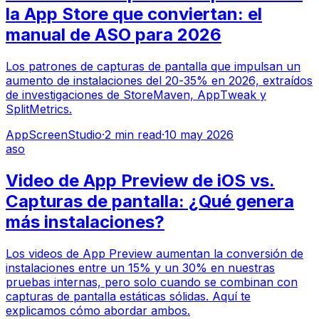
la App Store que conviertan: el
manual de ASO para 2026
Los patrones de capturas de pantalla que impulsan un
aumento de instalaciones del 20-35% en 2026, extraídos
de investigaciones de StoreMaven, AppTweak y
SplitMetrics.
AppScreenStudio
·
2
min read
·
10 may 2026
aso
Video de App Preview de iOS vs.
Capturas de pantalla: ¿Qué genera
más instalaciones?
Los videos de App Preview aumentan la conversión de
instalaciones entre un 15% y un 30% en nuestras
pruebas internas, pero solo cuando se combinan con
capturas de pantalla estáticas sólidas. Aquí te
explicamos cómo abordar ambos.