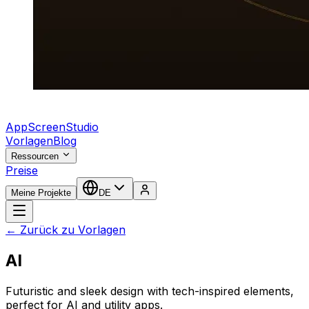
AppScreenStudio
Vorlagen
Blog
Ressourcen
Preise
Meine Projekte
DE
← Zurück zu Vorlagen
AI
Futuristic and sleek design with tech-inspired elements,
perfect for AI and utility apps.