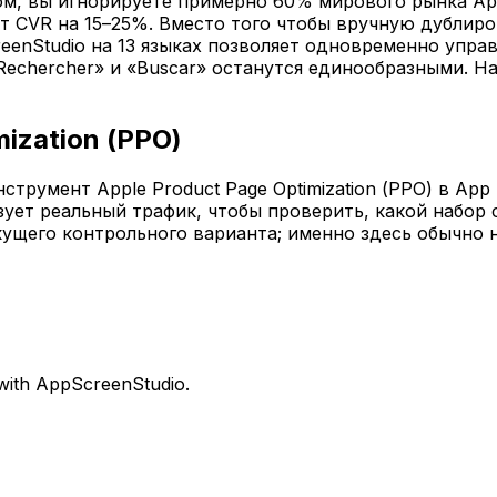
м, вы игнорируете примерно 60% мирового рынка App
ст CVR на 15–25%. Вместо того чтобы вручную дублиро
enStudio на 13 языках позволяет одновременно управ
«Rechercher» и «Buscar» останутся единообразными. 
ization (PPO)
трумент Apple Product Page Optimization (PPO) в App 
ует реальный трафик, чтобы проверить, какой набор 
кущего контрольного варианта; именно здесь обычно 
 with AppScreenStudio.