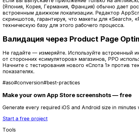
Если вы выпускаете приложение только на английско
(Япония, Корея, Германия, Франция) обычно дает ро
встроенным движком локализации. Редактор AppScre
скриншотов, гарантируя, что макеты для «Search», 
техническую базу для этого рабочего процесса.
Валидация через Product Page Optim
Не гадайте — измеряйте. Используйте встроенный инс
от сторонних «симуляторов» магазинов, PPO использ
Начните с тестирования нового «Слота 1» против те
показателях.
#
aso
#
conversion
#
best-practices
Make your own App Store screenshots — free
Generate every required iOS and Android size in minutes
Start a free project
Tools