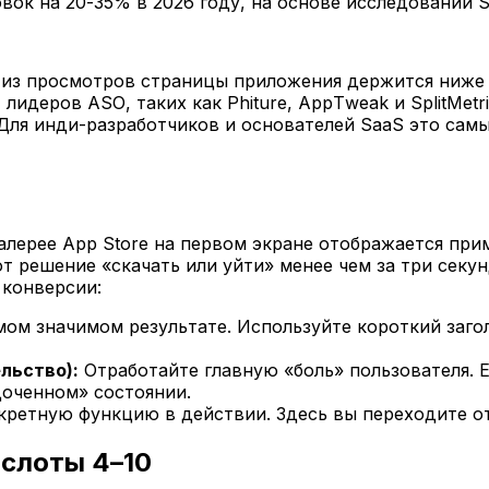
к на 20-35% в 2026 году, на основе исследований Sto
 из просмотров страницы приложения держится ниже 
идеров ASO, таких как Phiture, AppTweak и SplitMetr
ля инди-разработчиков и основателей SaaS это сам
в галерее App Store на первом экране отображается п
решение «скачать или уйти» менее чем за три секун
 конверсии:
ом значимом результате. Используйте короткий заголо
льство):
Отработайте главную «боль» пользователя. 
доченном» состоянии.
кретную функцию в действии. Здесь вы переходите от 
 слоты 4–10