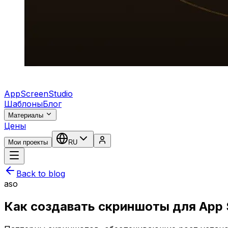
AppScreenStudio
Шаблоны
Блог
Материалы
Цены
Мои проекты
RU
Back to blog
aso
Как создавать скриншоты для App 