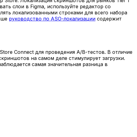
 Store. Локализация скриншотов для рынков Tier 1
вать слои в Figma, используйте редактор со
лять локализованными строками для всего набора
Наше
руководство по ASO-локализации
содержит
Store Connect для проведения A/B-тестов. В отличие
скриншотов на самом деле стимулирует загрузки.
наблюдается самая значительная разница в