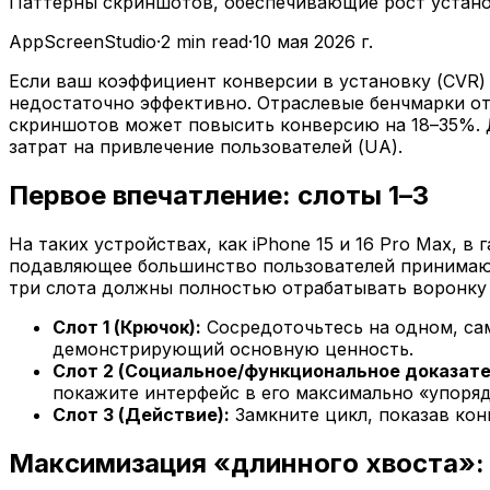
Паттерны скриншотов, обеспечивающие рост установо
AppScreenStudio
·
2
min read
·
10 мая 2026 г.
Если ваш коэффициент конверсии в установку (CVR)
недостаточно эффективно. Отраслевые бенчмарки от л
скриншотов может повысить конверсию на 18–35%. Д
затрат на привлечение пользователей (UA).
Первое впечатление: слоты 1–3
На таких устройствах, как iPhone 15 и 16 Pro Max, 
подавляющее большинство пользователей принимают 
три слота должны полностью отрабатывать воронку
Слот 1 (Крючок):
Сосредоточьтесь на одном, сам
демонстрирующий основную ценность.
Слот 2 (Социальное/функциональное доказате
покажите интерфейс в его максимально «упоря
Слот 3 (Действие):
Замкните цикл, показав кон
Максимизация «длинного хвоста»: