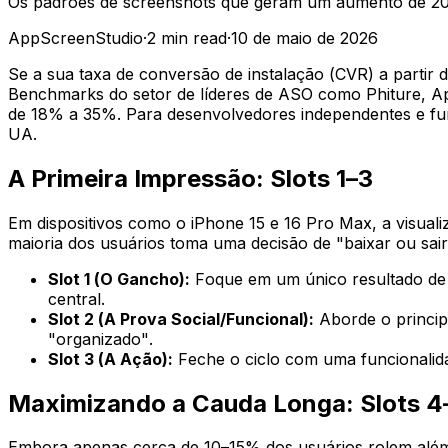
Os padrões de screenshots que geram um aumento de 20-
AppScreenStudio
·
2
min read
·
10 de maio de 2026
Se a sua taxa de conversão de instalação (CVR) a partir
Benchmarks do setor de líderes de ASO como Phiture, Ap
de 18% a 35%. Para desenvolvedores independentes e fun
UA.
A Primeira Impressão: Slots 1–3
Em dispositivos como o iPhone 15 e 16 Pro Max, a visual
maioria dos usuários toma uma decisão de "baixar ou sair
Slot 1 (O Gancho):
Foque em um único resultado de a
central.
Slot 2 (A Prova Social/Funcional):
Aborde o principa
"organizado".
Slot 3 (A Ação):
Feche o ciclo com uma funcionalida
Maximizando a Cauda Longa: Slots 4
Embora apenas cerca de 10–15% dos usuários rolem além 