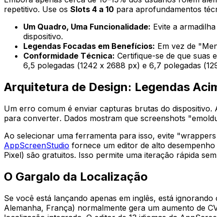
repetitivo. Use os
Slots 4 a 10
para aprofundamentos técn
Um Quadro, Uma Funcionalidade:
Evite a armadilha
dispositivo.
Legendas Focadas em Benefícios:
Em vez de "Menu
Conformidade Técnica:
Certifique-se de que suas 
6,5 polegadas (1242 x 2688 px) e 6,7 polegadas (129
Arquitetura de Design: Legendas Ac
Um erro comum é enviar capturas brutas do dispositivo. 
para converter. Dados mostram que screenshots "emoldu
Ao selecionar uma ferramenta para isso, evite "wrapper
AppScreenStudio
fornece um editor de alto desempenho o
Pixel) são gratuitos. Isso permite uma iteração rápida se
O Gargalo da Localização
Se você está lançando apenas em inglês, está ignorando 
Alemanha, França) normalmente gera um aumento de CV