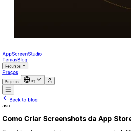
AppScreenStudio
Temas
Blog
Recursos
Preços
Projetos
PT
Back to blog
aso
Como Criar Screenshots da App Stor