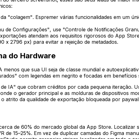
icos:
 da "colagem". Espremer várias funcionalidades em um úni
 de Configurações", use "Controle de Notificações Granu
exportações atendam aos requisitos rigorosos do App Store
0 x 2796 px) para evitar a rejeição de metadados.
ima do Hardware
A menos que sua UI seja de classe mundial e autoexplicati
rados" com legendas em negrito e focadas em benefícios
s de IA" que cobram créditos por cada pequena iteração. 
nde o gerador principal e as molduras de dispositivos mo
m o atrito da qualidade de exportação bloqueada por paywall
cerca de 60% do mercado global da App Store. Localizar s
R de 15–25%. Em vez de duplicar camadas do Figma manu