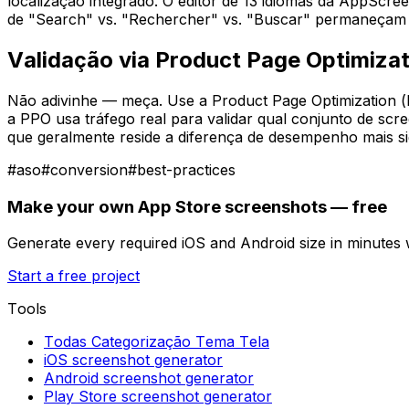
localização integrado. O editor de 13 idiomas da AppScre
de "Search" vs. "Rechercher" vs. "Buscar" permaneçam
Validação via Product Page Optimiza
Não adivinhe — meça. Use a Product Page Optimization (PP
a PPO usa tráfego real para validar qual conjunto de scr
que geralmente reside a diferença de desempenho mais sig
#
aso
#
conversion
#
best-practices
Make your own App Store screenshots — free
Generate every required iOS and Android size in minutes
Start a free project
Tools
Todas Categorização Tema Tela
iOS screenshot generator
Android screenshot generator
Play Store screenshot generator