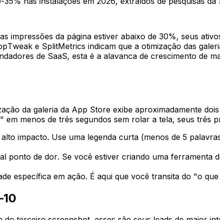
35% nas instalações em 2026, extraídos de pesquisas da 
 das impressões da página estiver abaixo de 30%, seus ati
pTweak e SplitMetrics indicam que a otimização das gale
dadores de SaaS, esta é a alavanca de crescimento de ma
ização da galeria da App Store exibe aproximadamente doi
" em menos de três segundos sem rolar a tela, seus três p
lto impacto. Use uma legenda curta (menos de 5 palavras
l ponto de dor. Se você estiver criando uma ferramenta d
de específica em ação. É aqui que você transita do "o que
–10
do terceiro screenshot, esses são seus leads de maior in