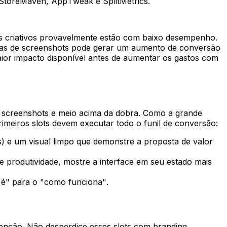
StoreMaven, AppTweak e SplitMetrics.
vos criativos provavelmente estão com baixo desempenho.
rias de screenshots pode gerar um aumento de conversão
ior impacto disponível antes de aumentar os gastos com
s screenshots e meio acima da dobra. Como a grande
rimeiros slots devem executar todo o funil de conversão:
) e um visual limpo que demonstre a proposta de valor
e produtividade, mostre a interface em seu estado mais
 é" para o "como funciona".
tenção. Não desperdice esses slots com branding