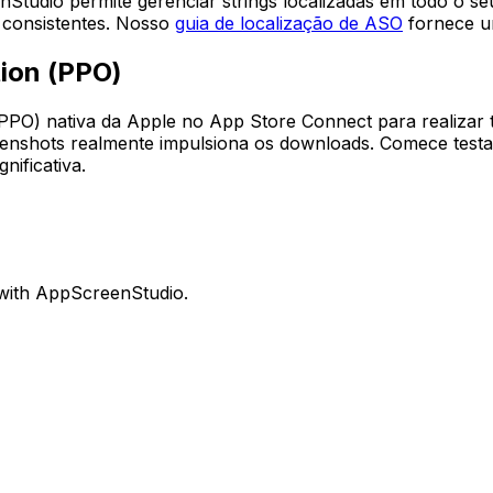
enStudio permite gerenciar strings localizadas em todo o s
 consistentes. Nosso
guia de localização de ASO
fornece um
tion (PPO)
O) nativa da Apple no App Store Connect para realizar tes
eenshots realmente impulsiona os downloads. Comece testan
nificativa.
 with AppScreenStudio.