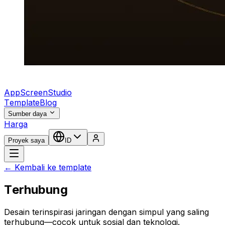
AppScreenStudio
Template
Blog
Sumber daya
Harga
Proyek saya
ID
← Kembali ke template
Terhubung
Desain terinspirasi jaringan dengan simpul yang saling
terhubung—cocok untuk sosial dan teknologi.