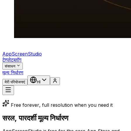
AppScreenStudio
टेम्प्लेट
ब्लॉग
संसाधन
मूल्य निर्धारण
मेरी परियोजनाएं
HI
Free forever, full resolution when you need it
सरल, पारदर्शी मूल्य निर्धारण
AppScreenStudio is free for the core App Store and