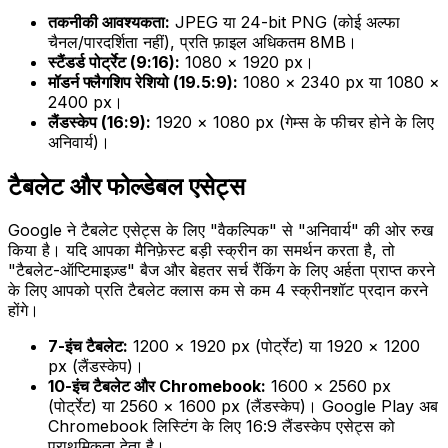
तकनीकी आवश्यकता:
JPEG या 24-bit PNG (कोई अल्फा
चैनल/पारदर्शिता नहीं), प्रति फ़ाइल अधिकतम 8MB।
स्टैंडर्ड पोर्ट्रेट (9:16):
1080 × 1920 px।
मॉडर्न फ्लैगशिप रेशियो (19.5:9):
1080 × 2340 px या 1080 ×
2400 px।
लैंडस्केप (16:9):
1920 × 1080 px (गेम्स के फीचर होने के लिए
अनिवार्य)।
टैबलेट और फोल्डेबल एसेट्स
Google ने टैबलेट एसेट्स के लिए "वैकल्पिक" से "अनिवार्य" की ओर रुख
किया है। यदि आपका मैनिफ़ेस्ट बड़ी स्क्रीन का समर्थन करता है, तो
"टैबलेट-ऑप्टिमाइज़्ड" बैज और बेहतर सर्च रैंकिंग के लिए अर्हता प्राप्त करने
के लिए आपको प्रति टैबलेट क्लास कम से कम 4 स्क्रीनशॉट प्रदान करने
होंगे।
7-इंच टैबलेट:
1200 × 1920 px (पोर्ट्रेट) या 1920 × 1200
px (लैंडस्केप)।
10-इंच टैबलेट और Chromebook:
1600 × 2560 px
(पोर्ट्रेट) या 2560 × 1600 px (लैंडस्केप)। Google Play अब
Chromebook लिस्टिंग के लिए 16:9 लैंडस्केप एसेट्स को
प्राथमिकता देता है।