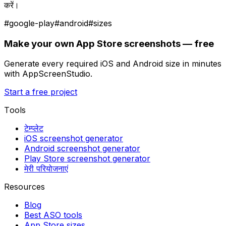
करें।
#
google-play
#
android
#
sizes
Make your own App Store screenshots — free
Generate every required iOS and Android size in minutes
with AppScreenStudio.
Start a free project
Tools
टेम्प्लेट
iOS screenshot generator
Android screenshot generator
Play Store screenshot generator
मेरी परियोजनाएं
Resources
Blog
Best ASO tools
App Store sizes