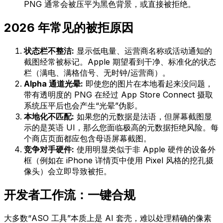
PNG 通常会被压平为黑色背景，或直接被拒绝。
2026 年常见的被拒原因
状态栏不整洁:
显示低电量、运营商名称或活动通知的
截图经常被标记。Apple 期望看到干净、标准化的状态
栏（满电、满格信号、无时钟/运营商）。
Alpha 通道光晕:
即使您的图片在本地看起来没问题，
带有透明度的 PNG 在经过 App Store Connect 摄取
系统压平后也会产生“光晕”伪影。
本地化不匹配:
如果您的元数据是法语，但屏幕截图显
示的是英语 UI，那么您面临极高的元数据拒绝风险。每
个商店页面都应包含母语屏幕截图。
竞争对手硬件:
使用明显类似于非 Apple 硬件的设备外
框（例如在 iPhone 详情页中使用 Pixel 风格的挖孔摄
像头）会立即导致被拒。
开发者工作流：一键合规
大多数“ASO 工具”本质上是 AI 套壳，难以处理精确的像素