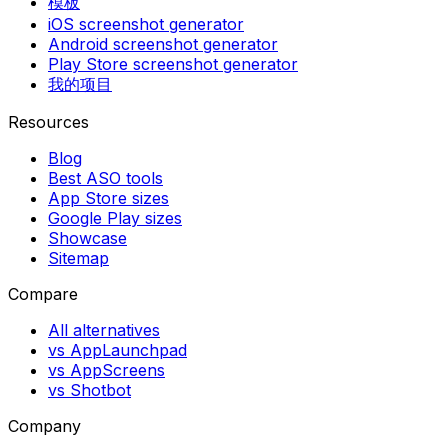
模板
iOS screenshot generator
Android screenshot generator
Play Store screenshot generator
我的项目
Resources
Blog
Best ASO tools
App Store sizes
Google Play sizes
Showcase
Sitemap
Compare
All alternatives
vs AppLaunchpad
vs AppScreens
vs Shotbot
Company