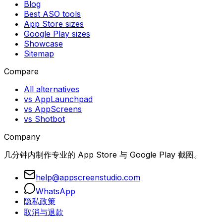
Blog
Best ASO tools
App Store sizes
Google Play sizes
Showcase
Sitemap
Compare
All alternatives
vs AppLaunchpad
vs AppScreens
vs Shotbot
Company
几分钟内制作专业的 App Store 与 Google Play 截图。
help@appscreenstudio.com
WhatsApp
隐私政策
取消与退款