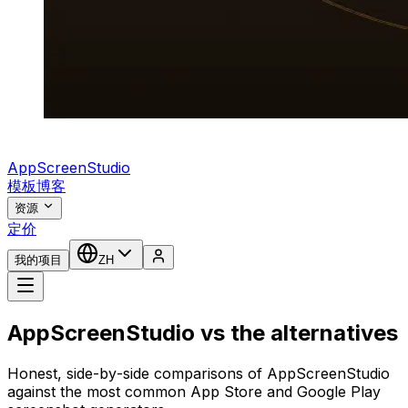
AppScreenStudio
模板
博客
资源
定价
我的项目
ZH
AppScreenStudio vs the alternatives
Honest, side-by-side comparisons of AppScreenStudio
against the most common App Store and Google Play