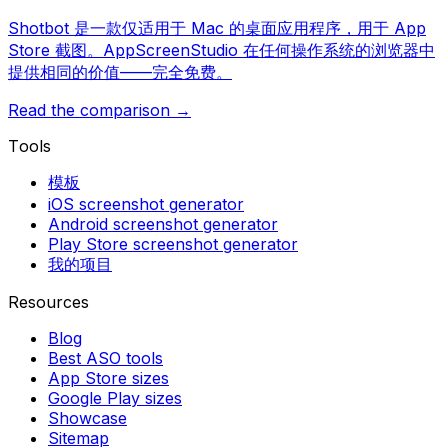
Shotbot 是一款仅适用于 Mac 的桌面应用程序，用于 App
Store 截图。AppScreenStudio 在任何操作系统的浏览器中
提供相同的价值——完全免费。
Read the comparison →
Tools
模板
iOS screenshot generator
Android screenshot generator
Play Store screenshot generator
我的项目
Resources
Blog
Best ASO tools
App Store sizes
Google Play sizes
Showcase
Sitemap