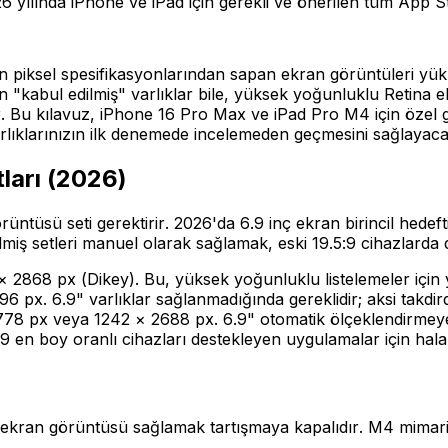
 yılında iPhone ve iPad için gerekli ve önerilen tüm App S
sin piksel spesifikasyonlarından sapan ekran görüntüleri yük
"kabul edilmiş" varlıklar bile, yüksek yoğunluklu Retina ek
 Bu kılavuz, iPhone 16 Pro Max ve iPad Pro M4 için özel ge
ıklarınızın ilk denemede incelemeden geçmesini sağlayacak
ları (2026)
üntüsü seti gerektirir. 2026'da 6.9 inç ekran birincil hede
miş setleri manuel olarak sağlamak, eski 19.5:9 cihazlarda 
 2868 px (Dikey). Bu, yüksek yoğunluklu listelemeler için ye
6 px. 6.9" varlıklar sağlanmadığında gereklidir; aksi takdi
8 px veya 1242 × 2688 px. 6.9" otomatik ölçeklendirmeye g
9 en boy oranlı cihazları destekleyen uygulamalar için hal
d ekran görüntüsü sağlamak tartışmaya kapalıdır. M4 mimaris