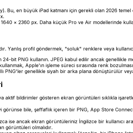
. Bu, en büyük iPad katmanı için gerekli olan 2026 temel çi
x.
640 × 2360 px. Daha küçük Pro ve Air modellerinde kullanı
. Yanlış profil göndermek, "soluk" renklere veya kullanıcı 
in 24-bit PNG kullanın. JPEG kabul edilir ancak genellikle me
ullanmak, Apple'ın işleme süreci sırasında renk bozulmas
nallı PNG'ler genellikle siyah bir arka plana dönüştürülür ve
i
 aktif bildirimler gösteren ekran görüntüleri sıklıkla işaret
 görünse bile, şeffaflık içeren bir PNG, App Store Connect'i
zca ise ancak ekran görüntüleriniz İngilizce bir kullanıcı a
n görüntüleri olmalıdır.