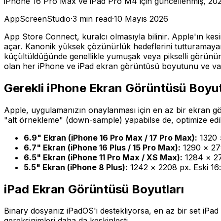
iPhone 16 Pro Max ve iPad Pro M4 için güncellenmiş, 2026
AppScreenStudio
·
3
min read
·
10 Mayıs 2026
App Store Connect, kuralcı olmasıyla bilinir. Apple'ın ke
açar. Kanonik yüksek çözünürlük hedeflerini tutturamayan 
küçültüldüğünde genellikle yumuşak veya pikselli görünür.
olan her iPhone ve iPad ekran görüntüsü boyutunu ve varl
Gerekli iPhone Ekran Görüntüsü Boyut
Apple, uygulamanızın onaylanması için en az bir ekran gör
"alt örnekleme" (down-sample) yapabilse de, optimize edil
6.9" Ekran (iPhone 16 Pro Max / 17 Pro Max):
1320 ×
6.7" Ekran (iPhone 16 Plus / 15 Pro Max):
1290 × 279
6.5" Ekran (iPhone 11 Pro Max / XS Max):
1284 × 277
5.5" Ekran (iPhone 8 Plus):
1242 × 2208 px. Eski 16:
iPad Ekran Görüntüsü Boyutları
Binary dosyanız iPadOS'i destekliyorsa, en az bir set iPa
gereksinimleri daha da keskinleşti.