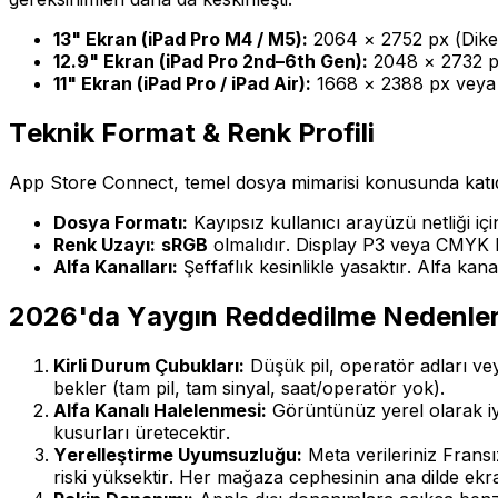
13" Ekran (iPad Pro M4 / M5):
2064 × 2752 px (Dikey)
12.9" Ekran (iPad Pro 2nd–6th Gen):
2048 × 2732 p
11" Ekran (iPad Pro / iPad Air):
1668 × 2388 px veya 1
Teknik Format & Renk Profili
App Store Connect, temel dosya mimarisi konusunda katıdır
Dosya Formatı:
Kayıpsız kullanıcı arayüzü netliği iç
Renk Uzayı:
sRGB
olmalıdır. Display P3 veya CMYK k
Alfa Kanalları:
Şeffaflık kesinlikle yasaktır. Alfa ka
2026'da Yaygın Reddedilme Nedenler
Kirli Durum Çubukları:
Düşük pil, operatör adları veya
bekler (tam pil, tam sinyal, saat/operatör yok).
Alfa Kanalı Halelenmesi:
Görüntünüz yerel olarak iyi
kusurları üretecektir.
Yerelleştirme Uyumsuzluğu:
Meta verileriniz Fransı
riski yüksektir. Her mağaza cephesinin ana dilde ekra