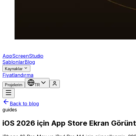
AppScreenStudio
Şablonlar
Blog
Kaynaklar
Fiyatlandırma
Projelerim
TR
Back to blog
guides
iOS 2026 için App Store Ekran Görün