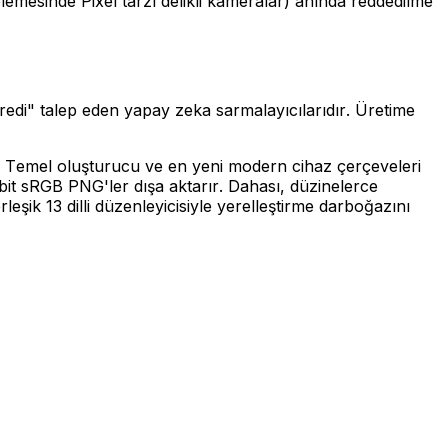
emesinde Pixel tarzı delikli kameralar) anında reddedilme
di" talep eden yapay zeka sarmalayıcılarıdır. Üretime
. Temel oluşturucu ve en yeni modern cihaz çerçeveleri
it sRGB PNG'ler dışa aktarır. Dahası, düzinelerce
şik 13 dilli düzenleyicisiyle yerelleştirme darboğazını