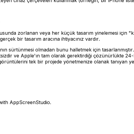
yen cihaz çerçeveleri kullanmak (örneğin, bir iPhone listel
unda zorlanan veya her küçük tasarım yinelemesi için "kre
n gerçek bir tasarım aracına ihtiyacınız vardır.
nın sürtünmesi olmadan bunu halletmek için tasarlanmıştır
zdir ve Apple'ın tam olarak gerektirdiği çözünürlükte 24-b
üntülerini tek bir projede yönetmenize olanak tanıyan yerle
 with AppScreenStudio.