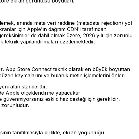
tore ekran görüntüsü boyutları.
lemek, anında meta veri reddine (metadata rejection) yol
ranlar için Apple'ın dağıtım CDN'i tarafından
reksinimler de dahil olmak üzere, 2026 yılı için zorunlu
 teknik yapılandırmaları özetlemektedir.
ftir. App Store Connect teknik olarak en büyük boyuttan
düzen kaymalarını ve bulanık metin işlemelerini önler.
ni altın standarttır.
rde Apple ölçeklendirme yapacaktır.
üvenmiyorsanız eski cihaz desteği için gereklidir.
a zorunludur.
inin tanıtılmasıyla birlikte, ekran yoğunluğu