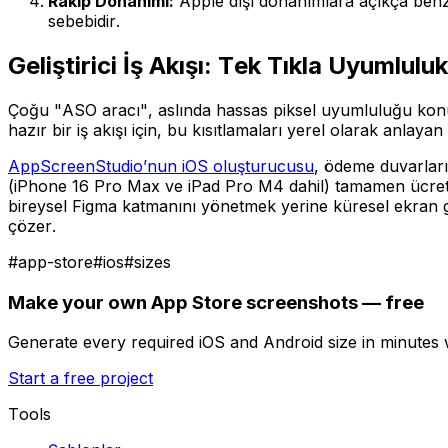
Rakip Donanımı:
Apple dışı donanımlara açıkça benze
sebebidir.
Geliştirici İş Akışı: Tek Tıkla Uyumluluk
Çoğu "ASO aracı", aslında hassas piksel uyumluluğu konus
hazır bir iş akışı için, bu kısıtlamaları yerel olarak anlaya
AppScreenStudio’nun iOS oluşturucusu
, ödeme duvarları
(iPhone 16 Pro Max ve iPad Pro M4 dahil) tamamen ücretsi
bireysel Figma katmanını yönetmek yerine küresel ekran gör
çözer.
#
app-store
#
ios
#
sizes
Make your own App Store screenshots — free
Generate every required iOS and Android size in minutes
Start a free project
Tools