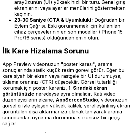
arayüzünün (UI) yüksek hızlı bir turu. Genel giriş
ekranlarını veya ayarlar menülerini göstermekten
kaçının.
23-30 Saniye (CTA & Uyumluluk):
Doğrudan bir
Eylem Çağrısı. Eski görünmemek için kullanılan
cihaz çerçevelerinin en son modeller (iPhone 15
Pro/16 series) olduğundan emin olun.
İlk Kare Hizalama Sorunu
App Preview videonuzun "poster karesi", arama
sonuçlarında statik küçük resim görevi görür. Eğer bu
kare siyah bir ekran veya rastgele bir UI durumuysa,
tıklama oranınız (CTR) düşecektir. Görsel tutarlılığı
korumak için poster kareniz,
1. Sıradaki ekran
görüntünüzle
neredeyse aynı olmalıdır. Katı video
düzenleyicilerin aksine,
AppScreenStudio
, videonuzun
görsel diliyle eşleşen yüksek kaliteli, yerelleştirilmiş ekran
görüntüleri dışa aktarmanıza olanak tanıyarak arama
sonucundan oynatma durumuna sorunsuz bir geçiş
sağlar.