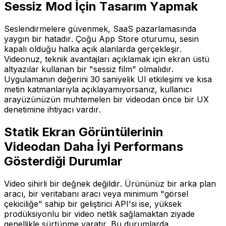
Sessiz Mod İçin Tasarım Yapmak
Seslendirmelere güvenmek, SaaS pazarlamasında
yaygın bir hatadır. Çoğu App Store oturumu, sesin
kapalı olduğu halka açık alanlarda gerçekleşir.
Videonuz, teknik avantajları açıklamak için ekran üstü
altyazılar kullanan bir "sessiz film" olmalıdır.
Uygulamanın değerini 30 saniyelik UI etkileşimi ve kısa
metin katmanlarıyla açıklayamıyorsanız, kullanıcı
arayüzünüzün muhtemelen bir videodan önce bir UX
denetimine ihtiyacı vardır.
Statik Ekran Görüntülerinin
Videodan Daha İyi Performans
Gösterdiği Durumlar
Video sihirli bir değnek değildir. Ürününüz bir arka plan
aracı, bir veritabanı aracı veya minimum "görsel
çekiciliğe" sahip bir geliştirici API'si ise, yüksek
prodüksiyonlu bir video netlik sağlamaktan ziyade
genellikle sürtünme yaratır. Bu durumlarda,