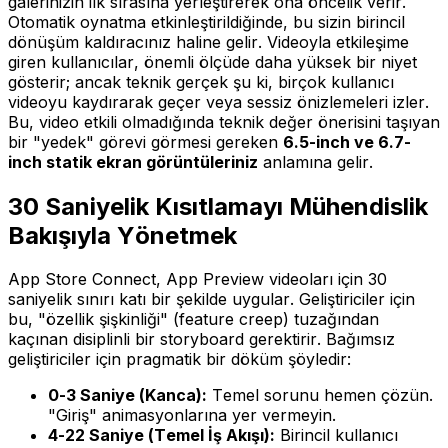
galerinizin ilk sırasına yerleştirerek ona öncelik verir.
Otomatik oynatma etkinleştirildiğinde, bu sizin birincil
dönüşüm kaldıracınız haline gelir. Videoyla etkileşime
giren kullanıcılar, önemli ölçüde daha yüksek bir niyet
gösterir; ancak teknik gerçek şu ki, birçok kullanıcı
videoyu kaydırarak geçer veya sessiz önizlemeleri izler.
Bu, video etkili olmadığında teknik değer önerisini taşıyan
bir "yedek" görevi görmesi gereken
6.5-inch ve 6.7-
inch statik ekran görüntüleriniz
anlamına gelir.
30 Saniyelik Kısıtlamayı Mühendislik
Bakışıyla Yönetmek
App Store Connect, App Preview videoları için 30
saniyelik sınırı katı bir şekilde uygular. Geliştiriciler için
bu, "özellik şişkinliği" (feature creep) tuzağından
kaçınan disiplinli bir storyboard gerektirir. Bağımsız
geliştiriciler için pragmatik bir döküm şöyledir:
0-3 Saniye (Kanca):
Temel sorunu hemen çözün.
"Giriş" animasyonlarına yer vermeyin.
4-22 Saniye (Temel İş Akışı):
Birincil kullanıcı