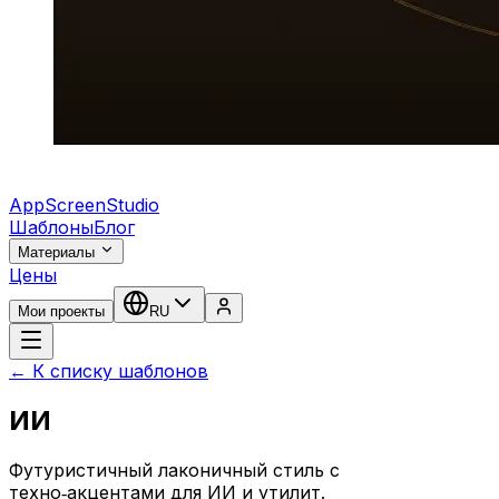
AppScreenStudio
Шаблоны
Блог
Материалы
Цены
Мои проекты
RU
← К списку шаблонов
ИИ
Футуристичный лаконичный стиль с
техно‑акцентами для ИИ и утилит.