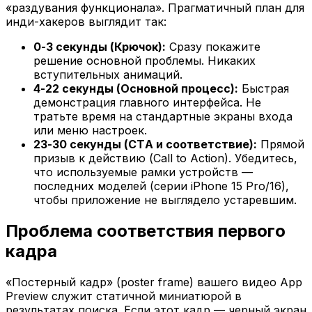
«раздувания функционала». Прагматичный план для
инди-хакеров выглядит так:
0-3 секунды (Крючок):
Сразу покажите
решение основной проблемы. Никаких
вступительных анимаций.
4-22 секунды (Основной процесс):
Быстрая
демонстрация главного интерфейса. Не
тратьте время на стандартные экраны входа
или меню настроек.
23-30 секунды (CTA и соответствие):
Прямой
призыв к действию (Call to Action). Убедитесь,
что используемые рамки устройств —
последних моделей (серии iPhone 15 Pro/16),
чтобы приложение не выглядело устаревшим.
Проблема соответствия первого
кадра
«Постерный кадр» (poster frame) вашего видео App
Preview служит статичной миниатюрой в
результатах поиска. Если этот кадр — черный экран