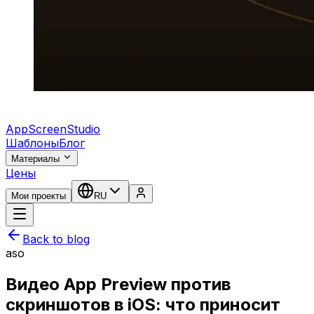
AppScreenStudio
Шаблоны
Блог
Материалы
Цены
Мои проекты
RU
Back to blog
aso
Видео App Preview против
скриншотов в iOS: что приносит