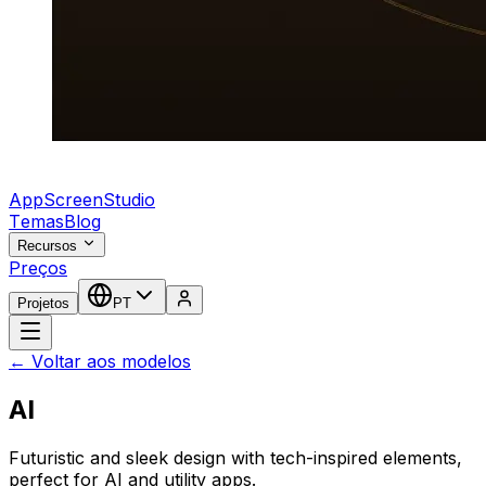
AppScreenStudio
Temas
Blog
Recursos
Preços
Projetos
PT
← Voltar aos modelos
AI
Futuristic and sleek design with tech-inspired elements,
perfect for AI and utility apps.