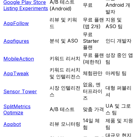
A/B 테스트
Google Play Store
무료
Android 개
Listing Experiments
(Android)
발자
리뷰 및 키워
무료 플랜
지원 및
AppFollow
드
(앱 2개)
ASO 팀
무료
분석 및 ASO
인디 개발자
Appfigures
Starter
플랜
무료 플랜
성장 중인 앱
키워드 리서치
MobileAction
(제한적)
팀
키워드 리서치
체험판만
마케팅 팀
AppTweak
및 인텔리전스
없음, 엔
시장 인텔리전
대형 퍼블리
터프라이
Sensor Tower
스
셔
즈
UA 및 그로
SplitMetrics
A/B 테스트
맞춤 가격
Optimize
스 팀
14일 체
제품 및 지원
리뷰 모니터링
Appbot
험
팀
대규모 현지