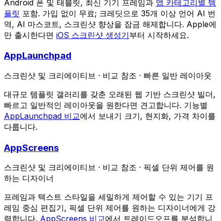
Android 폰 및 태블릿, 최신 기기 프레임과
앱 카테고리별 템
플릿
포함. 가입 없이 무료; 크레딧으로 35개 이상 언어 AI 번
역, AI 마스코트, 스크린샷 향상을 잠금 해제합니다. Apple에
만 출시한다면
iOS 스크린샷 생성기
부터 시작하세요.
AppLaunchpad
스크린샷 및 크리에이티브
·
비교 참조
·
빠른 일반 레이아웃
대규모 템플릿 갤러리를 갖춘 오래된 웹 기반 스크린샷 빌더,
빠르고 일반적인 레이아웃을 원한다면 견고합니다. 기능별
AppLaunchpad 비교
에서 보내기 크기, 현지화, 가격 차이를
다룹니다.
AppScreens
스크린샷 및 크리에이티브
·
비교 참조
·
픽셀 단위 제어를 원
하는 디자이너
프레임과 텍스트 스타일을 세밀하게 제어할 수 있는 기기 프
레임 중심 편집기, 픽셀 단위 제어를 원하는 디자이너에게 강
력합니다.
AppScreens 비교
에서 트레이드오프를 분석합니